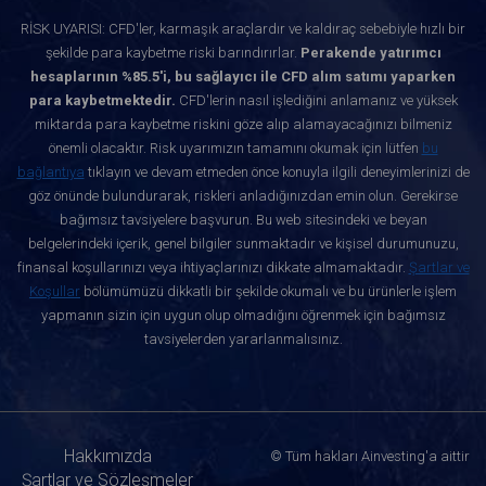
RİSK UYARISI: CFD'ler, karmaşık araçlardır ve kaldıraç sebebiyle hızlı bir
şekilde para kaybetme riski barındırırlar.
Perakende yatırımcı
hesaplarının %85.5'i, bu sağlayıcı ile CFD alım satımı yaparken
para kaybetmektedir.
CFD'lerin nasıl işlediğini anlamanız ve yüksek
miktarda para kaybetme riskini göze alıp alamayacağınızı bilmeniz
önemli olacaktır. Risk uyarımızın tamamını okumak için lütfen
bu
bağlantıya
tıklayın ve devam etmeden önce konuyla ilgili deneyimlerinizi de
göz önünde bulundurarak, riskleri anladığınızdan emin olun. Gerekirse
bağımsız tavsiyelere başvurun. Bu web sitesindeki ve beyan
belgelerindeki içerik, genel bilgiler sunmaktadır ve kişisel durumunuzu,
finansal koşullarınızı veya ihtiyaçlarınızı dikkate almamaktadır.
Şartlar ve
Koşullar
bölümümüzü dikkatli bir şekilde okumalı ve bu ürünlerle işlem
yapmanın sizin için uygun olup olmadığını öğrenmek için bağımsız
tavsiyelerden yararlanmalısınız.
Hakkımızda
© Tüm hakları Ainvesting'a aittir
Şartlar ve Sözleşmeler