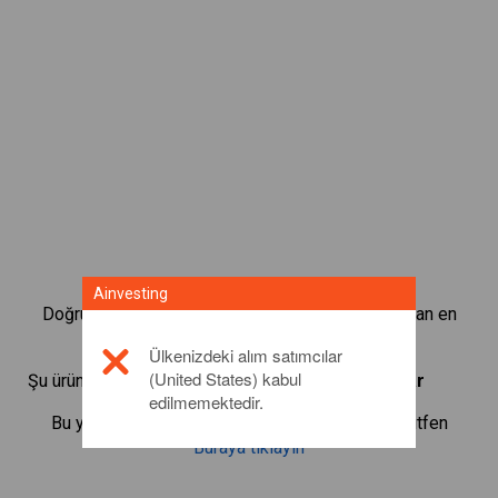
Ainvesting
Doğrudan CFD alım satım platformumuzda bulunan en
popüler Tahvillere anında erişin.
Ülkenizdeki alım satımcılar
(United States) kabul
Şu ürünlerin CFD'lerini alıp satmaya başlayın:
Sugar
edilmemektedir.
Bu yatırım ürünü hakkında daha fazla bilgi için lütfen
Buraya tıklayın