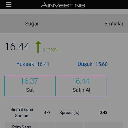
Sugar
Emtialar
16.44
5.1700%
Yüksek:
Düşük:
16.41
15.60
16.37
16.44
Sat
Satın Al
Birim Başına
4-7
Spread (%)
0.43
Spread
Prim Satın