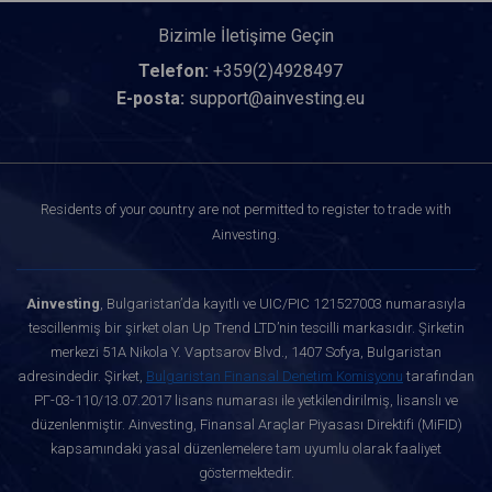
Bizimle İletişime Geçin
Telefon:
+359(2)4928497
E-posta:
support@ainvesting.eu
Residents of your country are not permitted to register to trade with
Ainvesting.
Ainvesting
, Bulgaristan’da kayıtlı ve UIC/PIC 121527003 numarasıyla
tescillenmiş bir şirket olan Up Trend LTD’nin tescilli markasıdır. Şirketin
merkezi 51A Nikola Y. Vaptsarov Blvd., 1407 Sofya, Bulgaristan
adresindedir. Şirket,
Bulgaristan Finansal Denetim Komisyonu
tarafından
РГ-03-110/13.07.2017 lisans numarası ile yetkilendirilmiş, lisanslı ve
düzenlenmiştir. Ainvesting, Finansal Araçlar Piyasası Direktifi (MiFID)
kapsamındaki yasal düzenlemelere tam uyumlu olarak faaliyet
göstermektedir.