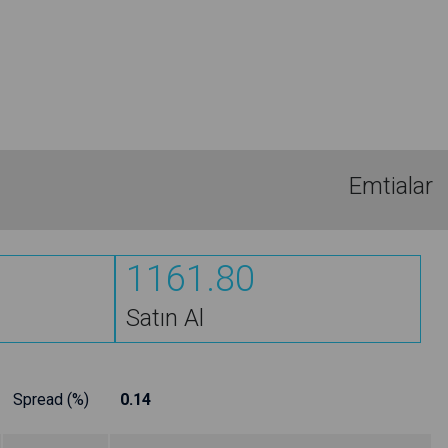
Emtialar
1161.80
Satın Al
Spread (%)
0.14