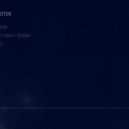
ESTEK
zlük
ım Satım Bilgileri
S