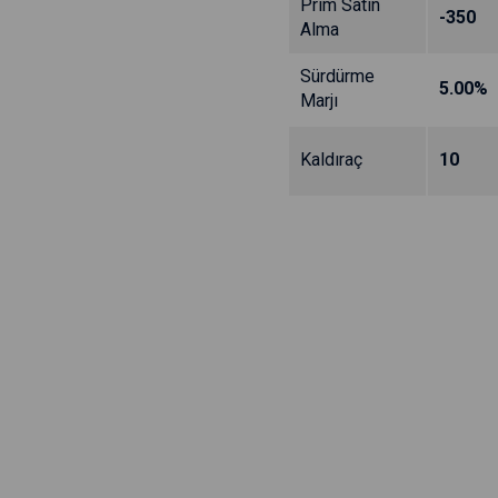
Prim Satın
-350
Alma
Sürdürme
5.00%
Marjı
Kaldıraç
10