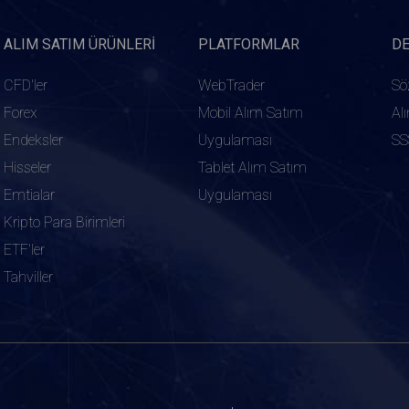
ALIM SATIM ÜRÜNLERI
PLATFORMLAR
D
CFD'ler
WebTrader
Sö
Forex
Mobil Alım Satım
Al
Endeksler
Uygulaması
SS
Hisseler
Tablet Alım Satım
Emtialar
Uygulaması
Kripto Para Birimleri
ETF'ler
Tahviller