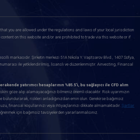
that you are allowed under the regulations and laws of your local jurisdiction
content on this website and/or are prohibited to trade via this website or if
scilli markasıdır. Şirketin merkezi 51A Nikola Y. Vaptsarov Blvd., 1407 Sofya,
marası ile yetkilendirilmiş, lisanslı ve düzenlenmiştir. Ainvesting, Finansal
erakende yatırımcı hesaplarının %85.5'i, bu sağlayıcı ile CFD alım
kini göze alıp alamayacağınızı bilmeniz önemli olacaktır. Risk uyarımızın
de bulundurarak, riskleri anladığınızdan emin olun. Gerekirse bağımsız
uzu, finansal koşullarınızı veya ihtiyaçlarınızı dikkate almamaktadır.
Şartlar
öğrenmek için bağımsız tavsiyelerden yararlanmalısınız.