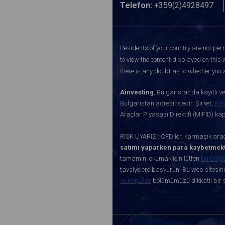
Telefon:
+359(2)4928497
Residents of your country are not perm
to view the content displayed on this 
there is any doubt as to whether you a
Ainvesting
, Bulgaristan’da kayıtlı 
Bulgaristan adresindedir. Şirket,
Bul
Araçlar Piyasası Direktifi (MiFID) k
RİSK UYARISI: CFD'ler, karmaşık araçl
satımı yaparken para kaybetmekt
tamamını okumak için lütfen
bu bağl
tavsiyelere başvurun. Bu web sitesind
ve Koşullar
bölümümüzü dikkatli bir ş