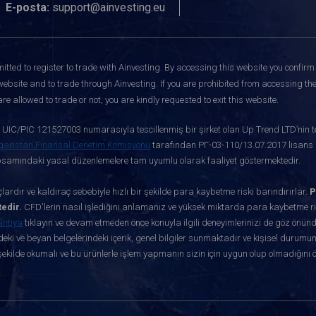
E-posta:
support@ainvesting.eu
itted to register to trade with Ainvesting.
By accessing this website you confirm 
website and to trade through Ainvesting. If you are prohibited from accessing the 
re allowed to trade or not, you are kindly requested to exit this website.
ve UIC/PIC 121527003 numarasıyla tescillenmiş bir şirket olan Up Trend LTD’nin te
garistan Finansal Denetim Komisyonu
tarafından РГ-03-110/13.07.2017 lisans nu
apsamındaki yasal düzenlemelere tam uyumlu olarak faaliyet göstermektedir.
ardır ve kaldıraç sebebiyle hızlı bir şekilde para kaybetme riski barındırırlar.
P
edir.
CFD'lerin nasıl işlediğini anlamanız ve yüksek miktarda para kaybetme ris
antıya
tıklayın ve devam etmeden önce konuyla ilgili deneyimlerinizi de göz önün
eki ve beyan belgelerindeki içerik, genel bilgiler sunmaktadır ve kişisel durumun
ekilde okumalı ve bu ürünlerle işlem yapmanın sizin için uygun olup olmadığını 