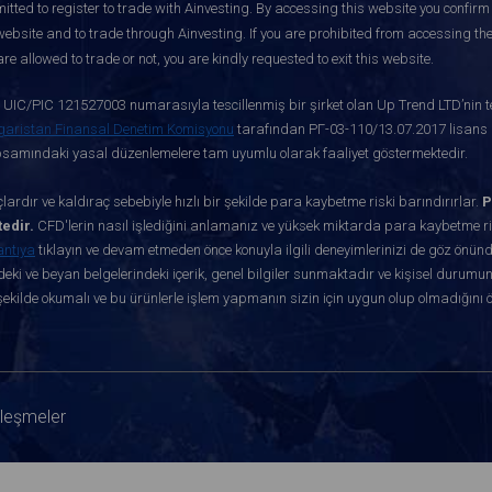
itted to register to trade with Ainvesting.
By accessing this website you confirm 
website and to trade through Ainvesting. If you are prohibited from accessing the 
re allowed to trade or not, you are kindly requested to exit this website.
ve UIC/PIC 121527003 numarasıyla tescillenmiş bir şirket olan Up Trend LTD’nin te
garistan Finansal Denetim Komisyonu
tarafından РГ-03-110/13.07.2017 lisans nu
apsamındaki yasal düzenlemelere tam uyumlu olarak faaliyet göstermektedir.
ardır ve kaldıraç sebebiyle hızlı bir şekilde para kaybetme riski barındırırlar.
P
edir.
CFD'lerin nasıl işlediğini anlamanız ve yüksek miktarda para kaybetme ris
antıya
tıklayın ve devam etmeden önce konuyla ilgili deneyimlerinizi de göz önün
eki ve beyan belgelerindeki içerik, genel bilgiler sunmaktadır ve kişisel durumun
ekilde okumalı ve bu ürünlerle işlem yapmanın sizin için uygun olup olmadığını 
zleşmeler