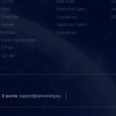
CFD'ler
WebTrader
Sö
Forex
Mobil Alım Satım
Al
Endeksler
Uygulaması
SS
Hisseler
Tablet Alım Satım
Emtialar
Uygulaması
Kripto Para Birimleri
ETF'ler
Tahviller
E-posta:
support@ainvesting.eu