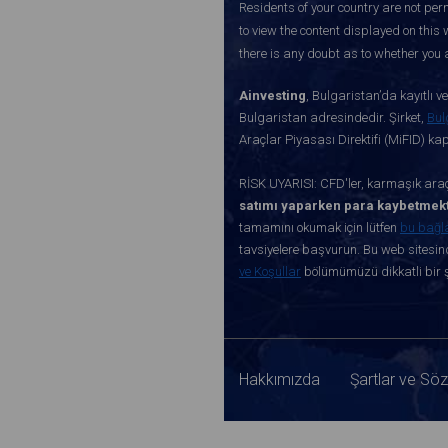
Residents of your country are not perm
to view the content displayed on this 
there is any doubt as to whether you a
Ainvesting
, Bulgaristan’da kayıtlı 
Bulgaristan adresindedir. Şirket,
Bul
Araçlar Piyasası Direktifi (MiFID) k
RİSK UYARISI: CFD'ler, karmaşık araçl
satımı yaparken para kaybetmekt
tamamını okumak için lütfen
bu bağl
tavsiyelere başvurun. Bu web sitesind
ve Koşullar
bölümümüzü dikkatli bir ş
Hakkımızda
Şartlar ve Sö