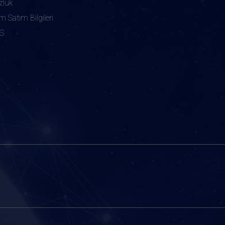
zlük
ım Satım Bilgileri
S