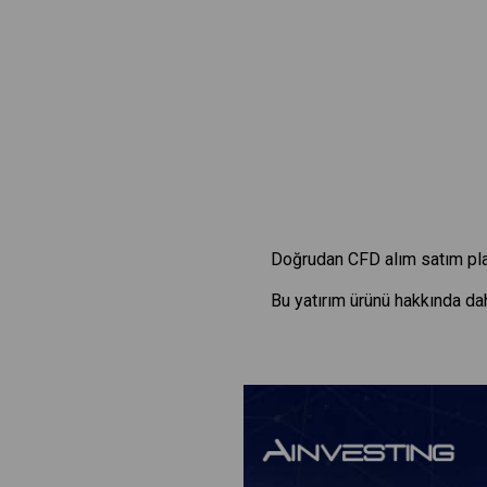
Doğrudan CFD alım satım pla
Bu yatırım ürünü hakkında dah