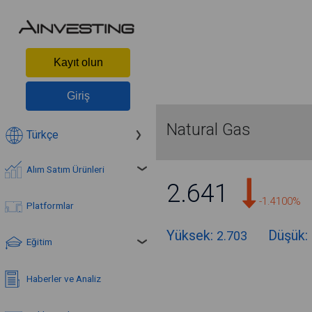
Kayıt olun
Giriş
Natural Gas
Türkçe
Alım Satım Ürünleri
2.641
-1.4100%
Platformlar
Yüksek:
Düşük:
2.703
Eğitim
Haberler ve Analiz