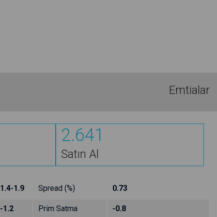
Emtialar
2.641
Satın Al
1.4-1.9
Spread (%)
0.73
-1.2
Prim Satma
-0.8