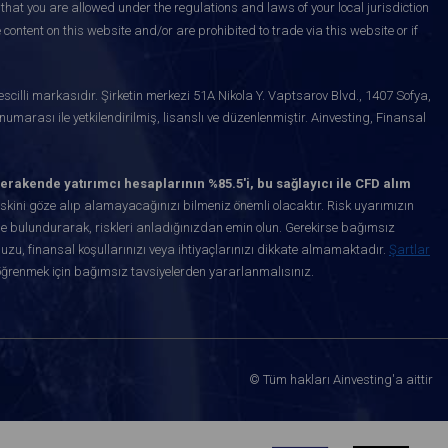
that you are allowed under the regulations and laws of your local jurisdiction
content on this website and/or are prohibited to trade via this website or if
scilli markasıdır. Şirketin merkezi 51A Nikola Y. Vaptsarov Blvd., 1407 Sofya,
marası ile yetkilendirilmiş, lisanslı ve düzenlenmiştir. Ainvesting, Finansal
erakende yatırımcı hesaplarının %85.5'i, bu sağlayıcı ile CFD alım
kini göze alıp alamayacağınızı bilmeniz önemli olacaktır. Risk uyarımızın
de bulundurarak, riskleri anladığınızdan emin olun. Gerekirse bağımsız
uzu, finansal koşullarınızı veya ihtiyaçlarınızı dikkate almamaktadır.
Şartlar
öğrenmek için bağımsız tavsiyelerden yararlanmalısınız.
© Tüm hakları Ainvesting'a aittir