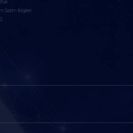
zlük
ım Satım Bilgileri
S