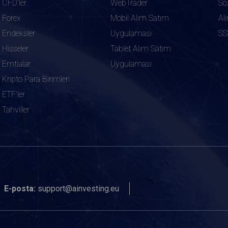
CFD'ler
WebTrader
Sö
Forex
Mobil Alım Satım
Al
Endeksler
Uygulaması
SS
Hisseler
Tablet Alım Satım
Emtialar
Uygulaması
Kripto Para Birimleri
ETF'ler
Tahviller
E-posta:
support@ainvesting.eu