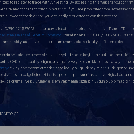
itted to register to trade with Ainvesting.
By accessing this website you confirm 
website and to trade through Ainvesting. If you are prohibited from accessing the 
re allowed to trade or not, you are kindly requested to exit this website.
ve UIC/PIC 121527003 numarasıyla tescillenmiş bir şirket olan Up Trend LTD’nin te
garistan Finansal Denetim Komisyonu
tarafından РГ-03-110/13.07.2017 lisans nu
apsamındaki yasal düzenlemelere tam uyumlu olarak faaliyet göstermektedir.
ardır ve kaldıraç sebebiyle hızlı bir şekilde para kaybetme riski barındırırlar.
P
edir.
CFD'lerin nasıl işlediğini anlamanız ve yüksek miktarda para kaybetme ris
antıya
tıklayın ve devam etmeden önce konuyla ilgili deneyimlerinizi de göz önün
eki ve beyan belgelerindeki içerik, genel bilgiler sunmaktadır ve kişisel durumun
ekilde okumalı ve bu ürünlerle işlem yapmanın sizin için uygun olup olmadığını 
zleşmeler