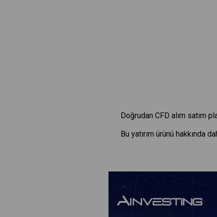
Doğrudan CFD alım satım pla
Bu yatırım ürünü hakkında dah