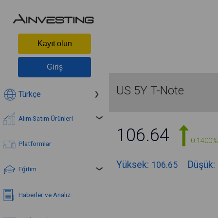
Kayıt olun
Giriş
US 5Y T-Note
Türkçe
Alım Satım Ürünleri
106.64
0.1400%
Platformlar
Yüksek:
Düşük:
106.65
Eğitim
Haberler ve Analiz