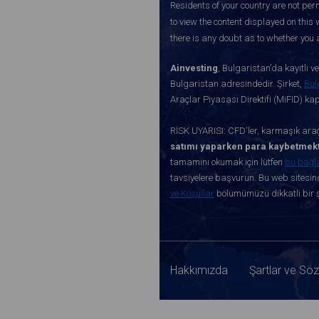
Residents of your country are not perm
to view the content displayed on this 
there is any doubt as to whether you a
Ainvesting
, Bulgaristan’da kayıtlı 
Bulgaristan adresindedir. Şirket,
Bul
Araçlar Piyasası Direktifi (MiFID) k
RİSK UYARISI: CFD'ler, karmaşık araçl
satımı yaparken para kaybetmekt
tamamını okumak için lütfen
bu bağl
tavsiyelere başvurun. Bu web sitesind
ve Koşullar
bölümümüzü dikkatli bir ş
Hakkımızda
Şartlar ve Sö