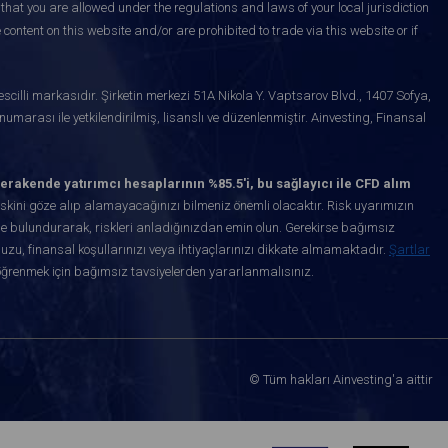
that you are allowed under the regulations and laws of your local jurisdiction
content on this website and/or are prohibited to trade via this website or if
scilli markasıdır. Şirketin merkezi 51A Nikola Y. Vaptsarov Blvd., 1407 Sofya,
marası ile yetkilendirilmiş, lisanslı ve düzenlenmiştir. Ainvesting, Finansal
erakende yatırımcı hesaplarının %85.5'i, bu sağlayıcı ile CFD alım
kini göze alıp alamayacağınızı bilmeniz önemli olacaktır. Risk uyarımızın
de bulundurarak, riskleri anladığınızdan emin olun. Gerekirse bağımsız
uzu, finansal koşullarınızı veya ihtiyaçlarınızı dikkate almamaktadır.
Şartlar
öğrenmek için bağımsız tavsiyelerden yararlanmalısınız.
© Tüm hakları Ainvesting'a aittir