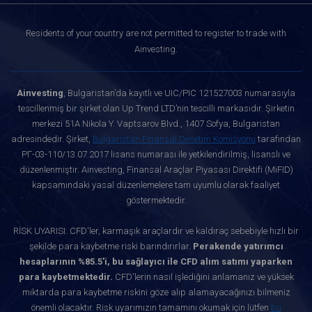
Residents of your country are not permitted to register to trade with
Ainvesting.
Ainvesting
, Bulgaristan’da kayıtlı ve UIC/PIC 121527003 numarasıyla
tescillenmiş bir şirket olan Up Trend LTD’nin tescilli markasıdır. Şirketin
merkezi 51A Nikola Y. Vaptsarov Blvd., 1407 Sofya, Bulgaristan
adresindedir. Şirket,
Bulgaristan Finansal Denetim Komisyonu
tarafından
РГ-03-110/13.07.2017 lisans numarası ile yetkilendirilmiş, lisanslı ve
düzenlenmiştir. Ainvesting, Finansal Araçlar Piyasası Direktifi (MiFID)
kapsamındaki yasal düzenlemelere tam uyumlu olarak faaliyet
göstermektedir.
RİSK UYARISI: CFD'ler, karmaşık araçlardır ve kaldıraç sebebiyle hızlı bir
şekilde para kaybetme riski barındırırlar.
Perakende yatırımcı
hesaplarının %85.5'i, bu sağlayıcı ile CFD alım satımı yaparken
para kaybetmektedir.
CFD'lerin nasıl işlediğini anlamanız ve yüksek
miktarda para kaybetme riskini göze alıp alamayacağınızı bilmeniz
önemli olacaktır. Risk uyarımızın tamamını okumak için lütfen
bu