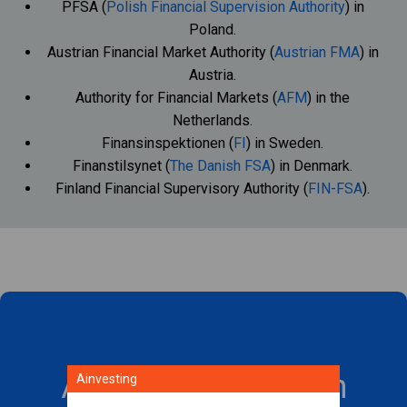
PFSA (
Polish Financial Supervision Authority
) in
Poland.
Austrian Financial Market Authority (
Austrian FMA
) in
Austria.
Authority for Financial Markets (
AFM
) in the
Netherlands.
Finansinspektionen (
FI
) in Sweden.
Finanstilsynet (
The Danish FSA
) in Denmark.
Finland Financial Supervisory Authority (
FIN-FSA
).
Ainvesting ile bugün
Ainvesting