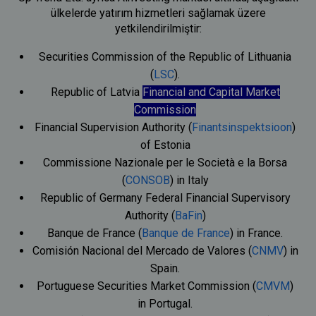
ülkelerde yatırım hizmetleri sağlamak üzere
yetkilendirilmiştir:
Securities Commission of the Republic of Lithuania
(
LSC
).
Republic of Latvia
Financial and Capital Market
Commission
Financial Supervision Authority (
Finantsinspektsioon
)
of Estonia
Commissione Nazionale per le Società e la Borsa
(
CONSOB
) in Italy
Republic of Germany Federal Financial Supervisory
Authority (
BaFin
)
Banque de France (
Banque de France
) in France.
Comisión Nacional del Mercado de Valores (
CNMV
) in
Spain.
Portuguese Securities Market Commission (
CMVM
)
in Portugal.