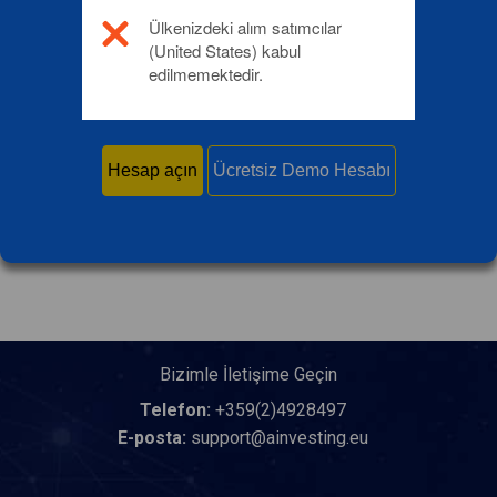
CFD alım satımı
Ülkenizdeki alım satımcılar
(United States) kabul
edilmemektedir.
yapmaya başlayın
Hesap açın
Ücretsiz Demo Hesabı
Bizimle İletişime Geçin
Telefon:
+359(2)4928497
E-posta:
support@ainvesting.eu