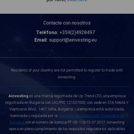
Contacte con nosotros
Teléfono:
+359(2)4928497
Email:
support@ainvesting.eu
Residents of your country are not permitted to register to trade with
Ainvesting.
Ainvesting
es una marca registrada de Up Trend LTD, una empresa
registrada en Bulgaria con UIC/PIC 121527003, con sede en 51A Nikola Y.
Vaptsarov Blvd., 1407 Sofía, Bulgaria. La empresa está autorizada,
licenciada y regulada por la
Comisión de Supervisión Financiera de
Bulgaria
con el número de licencia РГ-03-110/13.07.2017. Ainvesting
opera en pleno cumplimiento de los requisitos regulatorios aplicables