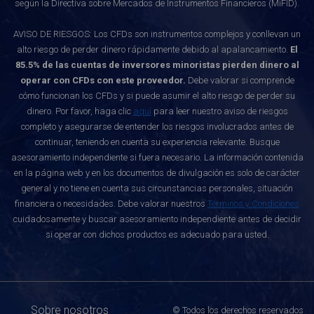
según la Directiva sobre Mercados de Instrumentos Financieros (MiFID).
AVISO DE RIESGOS: Los CFDs son instrumentos complejos y conllevan un
alto riesgo de perder dinero rápidamente debido al apalancamiento.
El
85.5% de las cuentas de inversores minoristas pierden dinero al
operar con CFDs con este proveedor.
Debe valorar si comprende
cómo funcionan los CFDs y si puede asumir el alto riesgo de perder su
dinero. Por favor, haga clic
aquí
para leer nuestro aviso de riesgos
completo y asegurarse de entender los riesgos involucrados antes de
continuar, teniendo en cuenta su experiencia relevante. Busque
asesoramiento independiente si fuera necesario. La información contenida
en la página web y en los documentos de divulgación es solo de carácter
general y no tiene en cuenta sus circunstancias personales, situación
financiera o necesidades. Debe valorar nuestros
Términos y Condiciones
cuidadosamente y buscar asesoramiento independiente antes de decidir
si operar con dichos productos es adecuado para usted.
Sobre nosotros
© Todos los derechos reservados