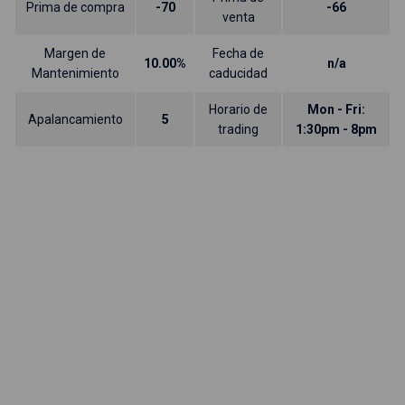
Prima de compra
-70
-66
venta
Margen de
Fecha de
10.00%
n/a
Mantenimiento
caducidad
Horario de
Mon - Fri:
Apalancamiento
5
trading
1:30pm - 8pm