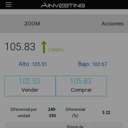
ZOOM
Acciones
105.83
2.8900%
Alto:
Bajo:
105.51
102.67
102.53
105.83
Vender
Comprar
Diferencial por
240-
Diferencial
3.22
unidad
330
(%)
Prima de