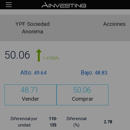
YPF Sociedad
Acciones
Anonima
50.06
1.4700%
Alto:
Bajo:
49.64
48.83
48.71
50.06
Vender
Comprar
Diferencial por
110-
Diferencial
2.78
unidad
135
(%)