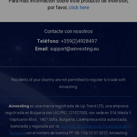
Para más información sobre este producto de inversión,
por favor,
click here
Contacte con nosotros
Teléfono:
+359(2)4928497
Email:
support@ainvesting.eu
Residents of your country are not permitted to register to trade with
Ainvesting.
Ainvesting
es una marca registrada de Up Trend LTD, una empresa
registrada en Bulgaria con UIC/PIC 121527003, con sede en 51A Nikola Y.
Vaptsarov Blvd., 1407 Sofía, Bulgaria. La empresa está autorizada,
licenciada y regulada por la
Comisión de Supervisión Financiera de
Bulgaria
con el número de licencia РГ-03-110/13.07.2017. Ainvesting