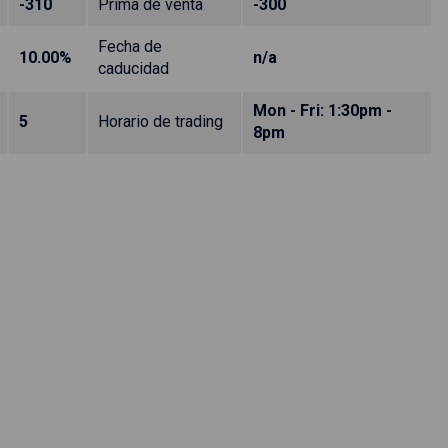
-310
Prima de venta
-300
Fecha de
10.00%
n/a
caducidad
Mon - Fri: 1:30pm -
5
Horario de trading
8pm