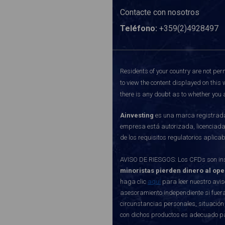
Contacte con nosotros
Teléfono:
+359(2)4928497
Residents of your country are not perm
to view the content displayed on this 
there is any doubt as to whether you a
Ainvesting
es una marca registrada 
empresa está autorizada, licenciada
de los requisitos regulatorios aplic
AVISO DE RIESGOS: Los CFDs son inst
minoristas pierden dinero al op
haga clic
aquí
para leer nuestro avis
asesoramiento independiente si fuera
circunstancias personales, situación
con dichos productos es adecuado p