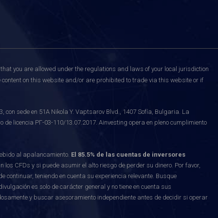
that you are allowed under the regulations and laws of your local jurisdiction
content on this website and/or are prohibited to trade via this website or if
on sede en 51A Nikola Y. Vaptsarov Blvd., 1407 Sofía, Bulgaria. La
o de licencia РГ-03-110/13.07.2017. Ainvesting opera en pleno cumplimiento
debido al apalancamiento.
El 85.5% de las cuentas de inversores
los CFDs y si puede asumir el alto riesgo de perder su dinero. Por favor,
e continuar, teniendo en cuenta su experiencia relevante. Busque
vulgación es solo de carácter general y no tiene en cuenta sus
osamente y buscar asesoramiento independiente antes de decidir si operar