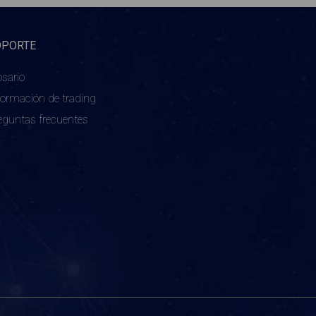
OPORTE
osario
formación de trading
eguntas frecuentes