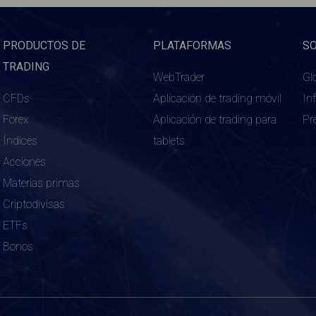
PRODUCTOS DE
PLATAFORMAS
S
TRADING
WebTrader
Gl
CFDs
Aplicación de trading móvil
In
Forex
Aplicación de trading para
Pr
Índices
tablets
Acciones
Materias primas
Criptodivisas
ETFs
Bonos