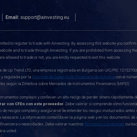
Email:
support@ainvesting.eu
itted to register to trade with Ainvesting.
By accessing this website you confirm 
website and to trade through Ainvesting. If you are prohibited from accessing the 
re allowed to trade or not, you are kindly requested to exit this website.
de Up Trend LTD, una empresa registrada en Bulgaria con UIC/PIC 121527003, c
 y regulada por la
Comisión de Supervisión Financiera de Bulgaria
con el númer
ables según la Directiva sobre Mercados de Instrumentos Financieros (MiFID).
rumentos complejos y conllevan un alto riesgo de perder dinero rápidamente 
erar con CFDs con este proveedor.
Debe valorar si comprende cómo funcionan 
o de riesgos completo y asegurarse de entender los riesgos involucrados antes d
 necesario. La información contenida en la página web y en los documentos de di
 financiera o necesidades. Debe valorar nuestros
Términos y Condiciones
cuidad
ara usted.