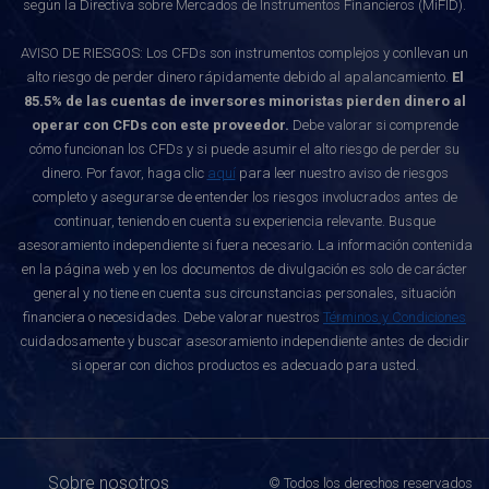
según la Directiva sobre Mercados de Instrumentos Financieros (MiFID).
AVISO DE RIESGOS: Los CFDs son instrumentos complejos y conllevan un
alto riesgo de perder dinero rápidamente debido al apalancamiento.
El
85.5% de las cuentas de inversores minoristas pierden dinero al
operar con CFDs con este proveedor.
Debe valorar si comprende
cómo funcionan los CFDs y si puede asumir el alto riesgo de perder su
dinero. Por favor, haga clic
aquí
para leer nuestro aviso de riesgos
completo y asegurarse de entender los riesgos involucrados antes de
continuar, teniendo en cuenta su experiencia relevante. Busque
asesoramiento independiente si fuera necesario. La información contenida
en la página web y en los documentos de divulgación es solo de carácter
general y no tiene en cuenta sus circunstancias personales, situación
financiera o necesidades. Debe valorar nuestros
Términos y Condiciones
cuidadosamente y buscar asesoramiento independiente antes de decidir
si operar con dichos productos es adecuado para usted.
Sobre nosotros
© Todos los derechos reservados