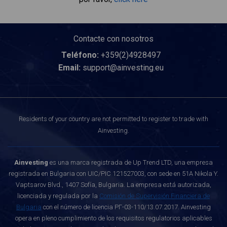
Contacte con nosotros
Teléfono:
+359(2)4928497
Email:
support@ainvesting.eu
Residents of your country are not permitted to register to trade with
Ainvesting.
Ainvesting
es una marca registrada de Up Trend LTD, una empresa
registrada en Bulgaria con UIC/PIC 121527003, con sede en 51A Nikola Y.
Vaptsarov Blvd., 1407 Sofía, Bulgaria. La empresa está autorizada,
licenciada y regulada por la
Comisión de Supervisión Financiera de
Bulgaria
con el número de licencia РГ-03-110/13.07.2017. Ainvesting
opera en pleno cumplimiento de los requisitos regulatorios aplicables