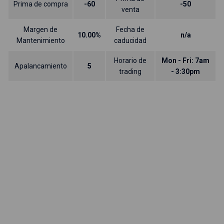
Prima de compra
-60
-50
venta
Margen de
Fecha de
10.00%
n/a
Mantenimiento
caducidad
Horario de
Mon - Fri: 7am
Apalancamiento
5
trading
- 3:30pm