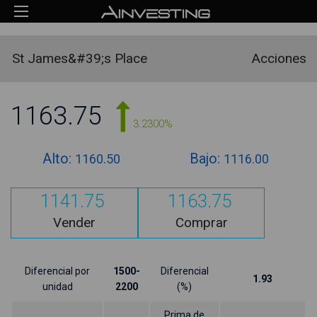
St James&#39;s Place
Acciones
1163.75
3.2300%
Alto:
Bajo:
1160.50
1116.00
1141.75
1163.75
Vender
Comprar
Diferencial por
1500-
Diferencial
1.93
unidad
2200
(%)
Prima de