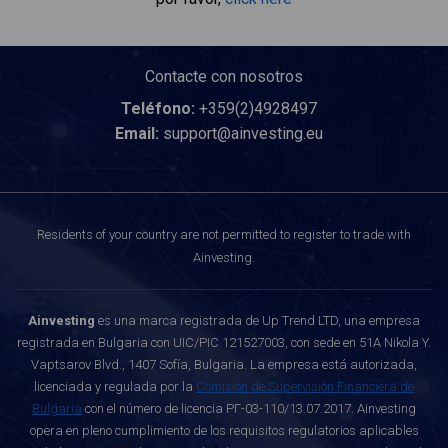
Contacte con nosotros
Teléfono:
+359(2)4928497
Email:
support@ainvesting.eu
Residents of your country are not permitted to register to trade with
Ainvesting.
Ainvesting
es una marca registrada de Up Trend LTD, una empresa
registrada en Bulgaria con UIC/PIC 121527003, con sede en 51A Nikola Y.
Vaptsarov Blvd., 1407 Sofía, Bulgaria. La empresa está autorizada,
licenciada y regulada por la
Comisión de Supervisión Financiera de
Bulgaria
con el número de licencia РГ-03-110/13.07.2017. Ainvesting
opera en pleno cumplimiento de los requisitos regulatorios aplicables