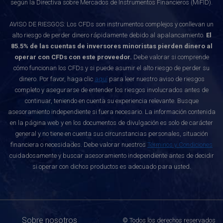
según la Directiva sobre Mercados de Instrumentos Financieros (MiFID).
AVISO DE RIESGOS: Los CFDs son instrumentos complejos y conllevan un
alto riesgo de perder dinero rápidamente debido al apalancamiento.
El
85.5% de las cuentas de inversores minoristas pierden dinero al
operar con CFDs con este proveedor.
Debe valorar si comprende
cómo funcionan los CFDs y si puede asumir el alto riesgo de perder su
dinero. Por favor, haga clic
aquí
para leer nuestro aviso de riesgos
completo y asegurarse de entender los riesgos involucrados antes de
continuar, teniendo en cuenta su experiencia relevante. Busque
asesoramiento independiente si fuera necesario. La información contenida
en la página web y en los documentos de divulgación es solo de carácter
general y no tiene en cuenta sus circunstancias personales, situación
financiera o necesidades. Debe valorar nuestros
Términos y Condiciones
cuidadosamente y buscar asesoramiento independiente antes de decidir
si operar con dichos productos es adecuado para usted.
Sobre nosotros
© Todos los derechos reservados