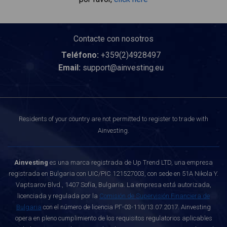
Contacte con nosotros
Teléfono:
+359(2)4928497
Email:
support@ainvesting.eu
Residents of your country are not permitted to register to trade with
Ainvesting.
Ainvesting
es una marca registrada de Up Trend LTD, una empresa
registrada en Bulgaria con UIC/PIC 121527003, con sede en 51A Nikola Y.
Vaptsarov Blvd., 1407 Sofía, Bulgaria. La empresa está autorizada,
licenciada y regulada por la
Comisión de Supervisión Financiera de
Bulgaria
con el número de licencia РГ-03-110/13.07.2017. Ainvesting
opera en pleno cumplimiento de los requisitos regulatorios aplicables