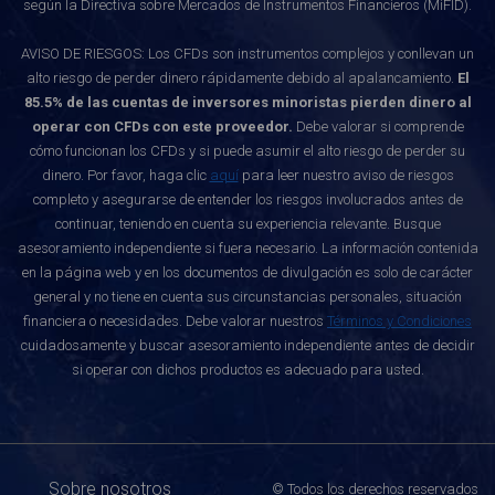
según la Directiva sobre Mercados de Instrumentos Financieros (MiFID).
AVISO DE RIESGOS: Los CFDs son instrumentos complejos y conllevan un
alto riesgo de perder dinero rápidamente debido al apalancamiento.
El
85.5% de las cuentas de inversores minoristas pierden dinero al
operar con CFDs con este proveedor.
Debe valorar si comprende
cómo funcionan los CFDs y si puede asumir el alto riesgo de perder su
dinero. Por favor, haga clic
aquí
para leer nuestro aviso de riesgos
completo y asegurarse de entender los riesgos involucrados antes de
continuar, teniendo en cuenta su experiencia relevante. Busque
asesoramiento independiente si fuera necesario. La información contenida
en la página web y en los documentos de divulgación es solo de carácter
general y no tiene en cuenta sus circunstancias personales, situación
financiera o necesidades. Debe valorar nuestros
Términos y Condiciones
cuidadosamente y buscar asesoramiento independiente antes de decidir
si operar con dichos productos es adecuado para usted.
Sobre nosotros
© Todos los derechos reservados