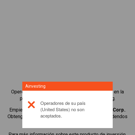
Ainvesting
Opere en más de 1000 acciones internacionales en la
plataforma de trading de CFDs de Ainvesting.
Operadores de su país
(United States) no son
Empiece a operar con CFDs en
SoftBank Group Corp.
.
aceptados.
Obtenga cotizaciones en tiempo real y reciba dividendos
como si fuera titular de la acción.
Para más información sobre este producto de inversión,