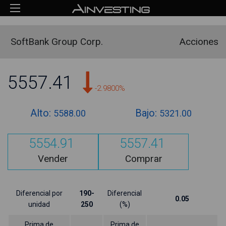
SoftBank Group Corp.
Acciones
5557.41
-2.9800%
Alto:
Bajo:
5588.00
5321.00
5554.91
5557.41
Vender
Comprar
Diferencial por
190-
Diferencial
0.05
unidad
250
(%)
Prima de
Prima de