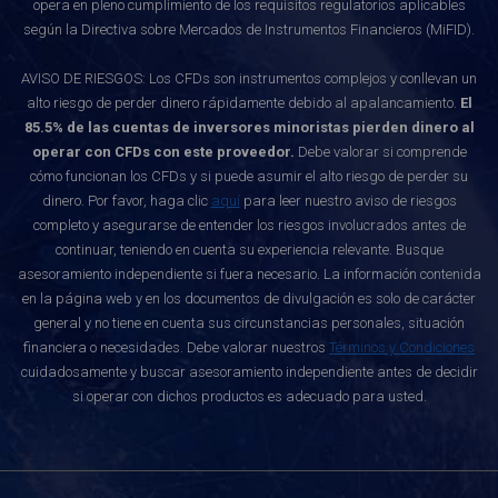
opera en pleno cumplimiento de los requisitos regulatorios aplicables
según la Directiva sobre Mercados de Instrumentos Financieros (MiFID).
AVISO DE RIESGOS: Los CFDs son instrumentos complejos y conllevan un
alto riesgo de perder dinero rápidamente debido al apalancamiento.
El
85.5% de las cuentas de inversores minoristas pierden dinero al
operar con CFDs con este proveedor.
Debe valorar si comprende
cómo funcionan los CFDs y si puede asumir el alto riesgo de perder su
dinero. Por favor, haga clic
aquí
para leer nuestro aviso de riesgos
completo y asegurarse de entender los riesgos involucrados antes de
continuar, teniendo en cuenta su experiencia relevante. Busque
asesoramiento independiente si fuera necesario. La información contenida
en la página web y en los documentos de divulgación es solo de carácter
general y no tiene en cuenta sus circunstancias personales, situación
financiera o necesidades. Debe valorar nuestros
Términos y Condiciones
cuidadosamente y buscar asesoramiento independiente antes de decidir
si operar con dichos productos es adecuado para usted.