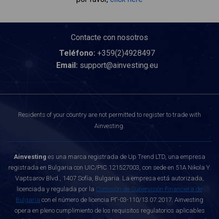
Contacte con nosotros
Teléfono:
+359(2)4928497
Email:
support@ainvesting.eu
Residents of your country are not permitted to register to trade with
Ainvesting.
Ainvesting
es una marca registrada de Up Trend LTD, una empresa
registrada en Bulgaria con UIC/PIC 121527003, con sede en 51A Nikola Y.
Vaptsarov Blvd., 1407 Sofía, Bulgaria. La empresa está autorizada,
licenciada y regulada por la
Comisión de Supervisión Financiera de
Bulgaria
con el número de licencia РГ-03-110/13.07.2017. Ainvesting
opera en pleno cumplimiento de los requisitos regulatorios aplicables