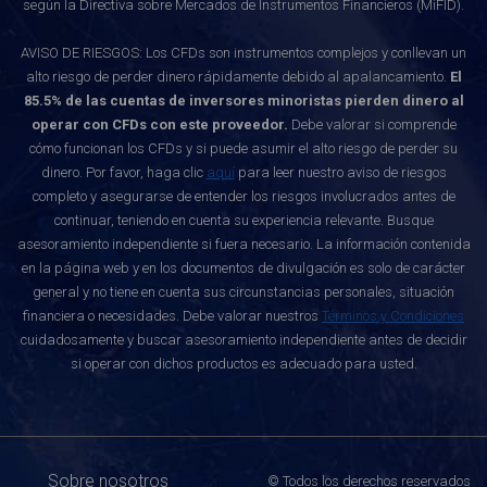
según la Directiva sobre Mercados de Instrumentos Financieros (MiFID).
AVISO DE RIESGOS: Los CFDs son instrumentos complejos y conllevan un
alto riesgo de perder dinero rápidamente debido al apalancamiento.
El
85.5% de las cuentas de inversores minoristas pierden dinero al
operar con CFDs con este proveedor.
Debe valorar si comprende
cómo funcionan los CFDs y si puede asumir el alto riesgo de perder su
dinero. Por favor, haga clic
aquí
para leer nuestro aviso de riesgos
completo y asegurarse de entender los riesgos involucrados antes de
continuar, teniendo en cuenta su experiencia relevante. Busque
asesoramiento independiente si fuera necesario. La información contenida
en la página web y en los documentos de divulgación es solo de carácter
general y no tiene en cuenta sus circunstancias personales, situación
financiera o necesidades. Debe valorar nuestros
Términos y Condiciones
cuidadosamente y buscar asesoramiento independiente antes de decidir
si operar con dichos productos es adecuado para usted.
Sobre nosotros
© Todos los derechos reservados