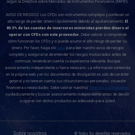
según la Directiva sobre Mercados de Instrumentos Financieros (MiFID).
AVISO DE RIESGOS: Los CFDs son instrumentos complejos y conllevan un
alto riesgo de perder dinero rápidamente debido al apalancamiento.
El
85.5% de las cuentas de inversores minoristas pierden dinero al
operar con CFDs con este proveedor.
Debe valorar si comprende
cómo funcionan los CFDs y si puede asumir el alto riesgo de perder su
dinero. Por favor, haga clic
aquí
para leer nuestro aviso de riesgos
completo y asegurarse de entender los riesgos involucrados antes de
continuar, teniendo en cuenta su experiencia relevante. Busque
asesoramiento independiente si fuera necesario. La información contenida
en la página web y en los documentos de divulgación es solo de carácter
general y no tiene en cuenta sus circunstancias personales, situación
financiera o necesidades. Debe valorar nuestros
Términos y Condiciones
cuidadosamente y buscar asesoramiento independiente antes de decidir
si operar con dichos productos es adecuado para usted.
Sobre nosotros
© Todos los derechos reservados