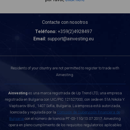
Contacte con nosotros
Teléfono:
+359(2)4928497
Email:
support@ainvesting.eu
Residents of your country are not permitted to register to trade with
Ainvesting.
Ainvesting
es una marca registrada de Up Trend LTD, una empresa
registrada en Bulgaria con UIC/PIC 121527003, con sede en 51A Nikola Y.
Vaptsarov Blvd., 1407 Sofía, Bulgaria. La empresa está autorizada,
licenciada y regulada por la
Comisión de Supervisión Financiera de
Bulgaria
con el número de licencia РГ-03-110/13.07.2017. Ainvesting
opera en pleno cumplimiento de los requisitos regulatorios aplicables