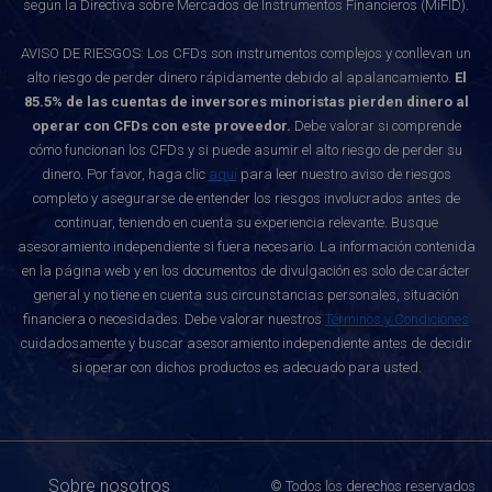
según la Directiva sobre Mercados de Instrumentos Financieros (MiFID).
AVISO DE RIESGOS: Los CFDs son instrumentos complejos y conllevan un
alto riesgo de perder dinero rápidamente debido al apalancamiento.
El
85.5% de las cuentas de inversores minoristas pierden dinero al
operar con CFDs con este proveedor.
Debe valorar si comprende
cómo funcionan los CFDs y si puede asumir el alto riesgo de perder su
dinero. Por favor, haga clic
aquí
para leer nuestro aviso de riesgos
completo y asegurarse de entender los riesgos involucrados antes de
continuar, teniendo en cuenta su experiencia relevante. Busque
asesoramiento independiente si fuera necesario. La información contenida
en la página web y en los documentos de divulgación es solo de carácter
general y no tiene en cuenta sus circunstancias personales, situación
financiera o necesidades. Debe valorar nuestros
Términos y Condiciones
cuidadosamente y buscar asesoramiento independiente antes de decidir
si operar con dichos productos es adecuado para usted.
Sobre nosotros
© Todos los derechos reservados