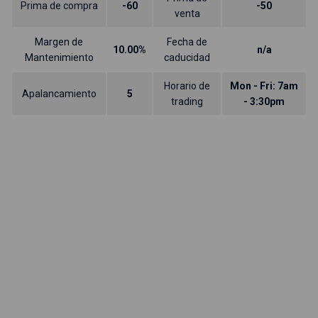
Prima de compra
-60
-50
venta
Margen de
Fecha de
10.00%
n/a
Mantenimiento
caducidad
Horario de
Mon - Fri: 7am
Apalancamiento
5
trading
- 3:30pm