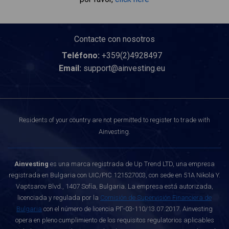
Contacte con nosotros
Teléfono:
+359(2)4928497
Email:
support@ainvesting.eu
Residents of your country are not permitted to register to trade with
Ainvesting.
Ainvesting
es una marca registrada de Up Trend LTD, una empresa
registrada en Bulgaria con UIC/PIC 121527003, con sede en 51A Nikola Y.
Vaptsarov Blvd., 1407 Sofía, Bulgaria. La empresa está autorizada,
licenciada y regulada por la
Comisión de Supervisión Financiera de
Bulgaria
con el número de licencia РГ-03-110/13.07.2017. Ainvesting
opera en pleno cumplimiento de los requisitos regulatorios aplicables