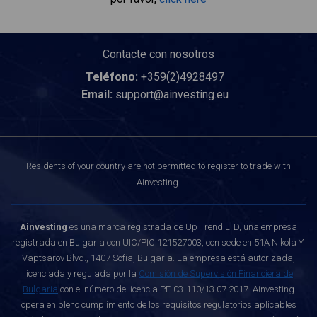
Contacte con nosotros
Teléfono:
+359(2)4928497
Email:
support@ainvesting.eu
Residents of your country are not permitted to register to trade with
Ainvesting.
Ainvesting
es una marca registrada de Up Trend LTD, una empresa
registrada en Bulgaria con UIC/PIC 121527003, con sede en 51A Nikola Y.
Vaptsarov Blvd., 1407 Sofía, Bulgaria. La empresa está autorizada,
licenciada y regulada por la
Comisión de Supervisión Financiera de
Bulgaria
con el número de licencia РГ-03-110/13.07.2017. Ainvesting
opera en pleno cumplimiento de los requisitos regulatorios aplicables