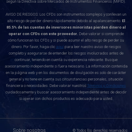
según la Directiva sobre Mercados de Instrumentos Financieros (MiFID).
AVISO DE RIESGOS: Los CFDs son instrumentos complejos y conllevan un
alto riesgo de perder dinero rápidamente debido al apalancamiento.
El
85.5% de las cuentas de inversores minoristas pierden dinero al
operar con CFDs con este proveedor.
Debe valorar si comprende
cómo funcionan los CFDs y si puede asumir el alto riesgo de perder su
dinero. Por favor, haga clic
aquí
para leer nuestro aviso de riesgos
completo y asegurarse de entender los riesgos involucrados antes de
continuar, teniendo en cuenta su experiencia relevante. Busque
asesoramiento independiente si fuera necesario. La información contenida
en la página web y en los documentos de divulgación es solo de carácter
general y no tiene en cuenta sus circunstancias personales, situación
financiera o necesidades. Debe valorar nuestros
Términos y Condiciones
cuidadosamente y buscar asesoramiento independiente antes de decidir
si operar con dichos productos es adecuado para usted.
Sobre nosotros
© Todos los derechos reservados