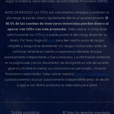
según la Directiva sobre Mercados de Instrumentos Financieros (MiFID).
AVISO DE RIESGOS: Los CFDs son instrumentos complejos y conllevan un
alto riesgo de perder dinero rápidamente debido al apalancamiento.
El
85.5% de las cuentas de inversores minoristas pierden dinero al
operar con CFDs con este proveedor.
Debe valorar si comprende
cómo funcionan los CFDs y si puede asumir el alto riesgo de perder su
dinero. Por favor, haga clic
aquí
para leer nuestro aviso de riesgos
completo y asegurarse de entender los riesgos involucrados antes de
continuar, teniendo en cuenta su experiencia relevante. Busque
asesoramiento independiente si fuera necesario. La información contenida
en la página web y en los documentos de divulgación es solo de carácter
general y no tiene en cuenta sus circunstancias personales, situación
financiera o necesidades. Debe valorar nuestros
Términos y Condiciones
cuidadosamente y buscar asesoramiento independiente antes de decidir
si operar con dichos productos es adecuado para usted.
Sobre nosotros
© Todos los derechos reservados