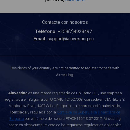
Contacte con nosotros
Teléfono:
+359(2)4928497
Email:
support@ainvesting.eu
Residents of your country are not permitted to register to trade with
Ainvesting.
Ainvesting
es una marca registrada de Up Trend LTD, una empresa
registrada en Bulgaria con UIC/PIC 121527003, con sede en 51A Nikola Y.
Vaptsarov Blvd., 1407 Sofía, Bulgaria. La empresa está autorizada,
licenciada y regulada por la
Comisión de Supervisión Financiera de
Bulgaria
con el número de licencia РГ-03-110/13.07.2017. Ainvesting
opera en pleno cumplimiento de los requisitos regulatorios aplicables