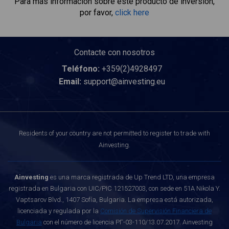
Para más información sobre este producto de inversión,
por favor,
click here
Contacte con nosotros
Teléfono:
+359(2)4928497
Email:
support@ainvesting.eu
Residents of your country are not permitted to register to trade with
Ainvesting.
Ainvesting
es una marca registrada de Up Trend LTD, una empresa
registrada en Bulgaria con UIC/PIC 121527003, con sede en 51A Nikola Y.
Vaptsarov Blvd., 1407 Sofía, Bulgaria. La empresa está autorizada,
licenciada y regulada por la
Comisión de Supervisión Financiera de
Bulgaria
con el número de licencia РГ-03-110/13.07.2017. Ainvesting