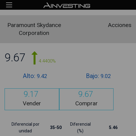
Paramount Skydance
Acciones
Corporation
9.67
4.4400%
Alto:
Bajo:
9.42
9.02
9.17
9.67
Vender
Comprar
Diferencial por
Diferencial
35-50
5.46
unidad
(%)