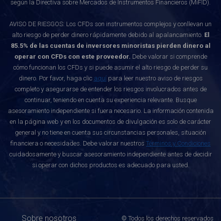
según la Directiva sobre Mercados de Instrumentos Financieros (MiFID).
AVISO DE RIESGOS: Los CFDs son instrumentos complejos y conllevan un
alto riesgo de perder dinero rápidamente debido al apalancamiento.
El
85.5% de las cuentas de inversores minoristas pierden dinero al
operar con CFDs con este proveedor.
Debe valorar si comprende
cómo funcionan los CFDs y si puede asumir el alto riesgo de perder su
dinero. Por favor, haga clic
aquí
para leer nuestro aviso de riesgos
completo y asegurarse de entender los riesgos involucrados antes de
continuar, teniendo en cuenta su experiencia relevante. Busque
asesoramiento independiente si fuera necesario. La información contenida
en la página web y en los documentos de divulgación es solo de carácter
general y no tiene en cuenta sus circunstancias personales, situación
financiera o necesidades. Debe valorar nuestros
Términos y Condiciones
cuidadosamente y buscar asesoramiento independiente antes de decidir
si operar con dichos productos es adecuado para usted.
Sobre nosotros
© Todos los derechos reservados