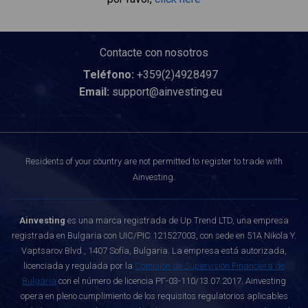
Contacte con nosotros
Teléfono:
+359(2)4928497
Email:
support@ainvesting.eu
Residents of your country are not permitted to register to trade with
Ainvesting.
Ainvesting
es una marca registrada de Up Trend LTD, una empresa
registrada en Bulgaria con UIC/PIC 121527003, con sede en 51A Nikola Y.
Vaptsarov Blvd., 1407 Sofía, Bulgaria. La empresa está autorizada,
licenciada y regulada por la
Comisión de Supervisión Financiera de
Bulgaria
con el número de licencia РГ-03-110/13.07.2017. Ainvesting
opera en pleno cumplimiento de los requisitos regulatorios aplicables