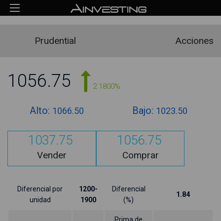
Prudential
Acciones
1056.75
2.1800%
Alto:
Bajo:
1066.50
1023.50
1037.75
1056.75
Vender
Comprar
Diferencial por
1200-
Diferencial
1.84
unidad
1900
(%)
Prima de