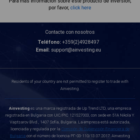
Para más información sobre este producto de inversión,
por favor,
click here
Contacte con nosotros
Teléfono:
+359(2)4928497
Email:
support@ainvesting.eu
Residents of your country are not permitted to register to trade with
Ainvesting.
Ainvesting
es una marca registrada de Up Trend LTD, una empresa
registrada en Bulgaria con UIC/PIC 121527003, con sede en 51A Nikola Y.
Vaptsarov Blvd., 1407 Sofía, Bulgaria. La empresa está autorizada,
licenciada y regulada por la
Comisión de Supervisión Financiera de
Bulgaria
con el número de licencia РГ-03-110/13.07.2017. Ainvesting