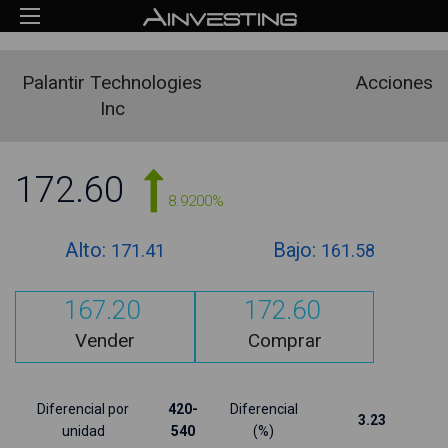
Palantir Technologies
Acciones
Inc
172.60
8.9200%
Alto:
Bajo:
171.41
161.58
167.20
172.60
Vender
Comprar
Diferencial por
420-
Diferencial
3.23
unidad
540
(%)