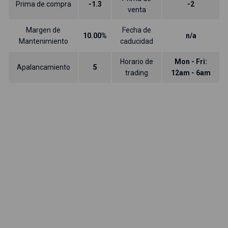
Prima de compra
-1.3
-2
venta
Margen de
Fecha de
10.00%
n/a
Mantenimiento
caducidad
Horario de
Mon - Fri:
Apalancamiento
5
trading
12am - 6am