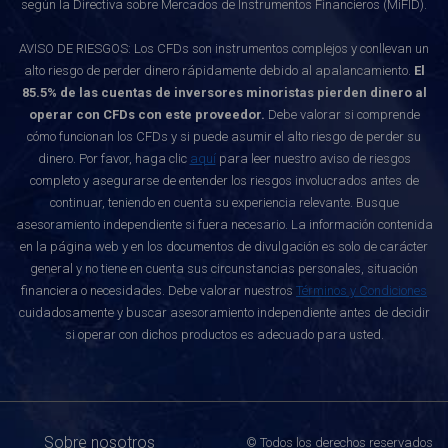
según la Directiva sobre Mercados de Instrumentos Financieros (MiFID).
AVISO DE RIESGOS: Los CFDs son instrumentos complejos y conllevan un
alto riesgo de perder dinero rápidamente debido al apalancamiento.
El
85.5% de las cuentas de inversores minoristas pierden dinero al
operar con CFDs con este proveedor.
Debe valorar si comprende
cómo funcionan los CFDs y si puede asumir el alto riesgo de perder su
dinero. Por favor, haga clic
aquí
para leer nuestro aviso de riesgos
completo y asegurarse de entender los riesgos involucrados antes de
continuar, teniendo en cuenta su experiencia relevante. Busque
asesoramiento independiente si fuera necesario. La información contenida
en la página web y en los documentos de divulgación es solo de carácter
general y no tiene en cuenta sus circunstancias personales, situación
financiera o necesidades. Debe valorar nuestros
Términos y Condiciones
cuidadosamente y buscar asesoramiento independiente antes de decidir
si operar con dichos productos es adecuado para usted.
Sobre nosotros
© Todos los derechos reservados