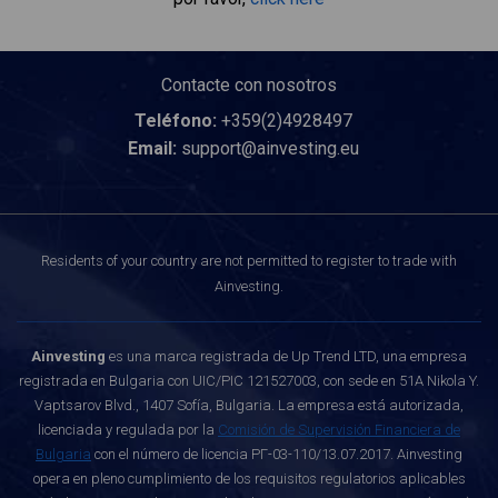
Contacte con nosotros
Teléfono:
+359(2)4928497
Email:
support@ainvesting.eu
Residents of your country are not permitted to register to trade with
Ainvesting.
Ainvesting
es una marca registrada de Up Trend LTD, una empresa
registrada en Bulgaria con UIC/PIC 121527003, con sede en 51A Nikola Y.
Vaptsarov Blvd., 1407 Sofía, Bulgaria. La empresa está autorizada,
licenciada y regulada por la
Comisión de Supervisión Financiera de
Bulgaria
con el número de licencia РГ-03-110/13.07.2017. Ainvesting
opera en pleno cumplimiento de los requisitos regulatorios aplicables