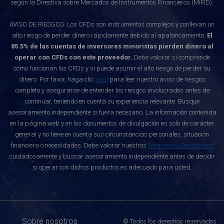
según la Directiva sobre Mercados de Instrumentos Financieros (MiFID).
AVISO DE RIESGOS: Los CFDs son instrumentos complejos y conllevan un
alto riesgo de perder dinero rápidamente debido al apalancamiento.
El
85.5% de las cuentas de inversores minoristas pierden dinero al
operar con CFDs con este proveedor.
Debe valorar si comprende
cómo funcionan los CFDs y si puede asumir el alto riesgo de perder su
dinero. Por favor, haga clic
aquí
para leer nuestro aviso de riesgos
completo y asegurarse de entender los riesgos involucrados antes de
continuar, teniendo en cuenta su experiencia relevante. Busque
asesoramiento independiente si fuera necesario. La información contenida
en la página web y en los documentos de divulgación es solo de carácter
general y no tiene en cuenta sus circunstancias personales, situación
financiera o necesidades. Debe valorar nuestros
Términos y Condiciones
cuidadosamente y buscar asesoramiento independiente antes de decidir
si operar con dichos productos es adecuado para usted.
Sobre nosotros
© Todos los derechos reservados