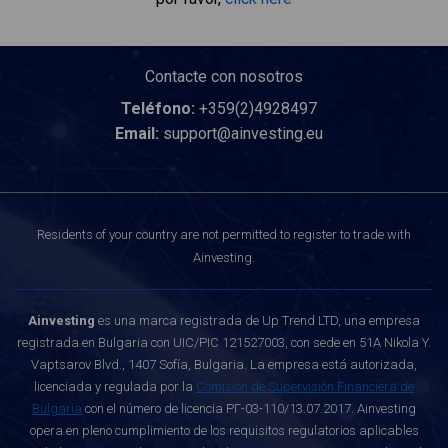
Contacte con nosotros
Teléfono:
+359(2)4928497
Email:
support@ainvesting.eu
Residents of your country are not permitted to register to trade with
Ainvesting.
Ainvesting
es una marca registrada de Up Trend LTD, una empresa
registrada en Bulgaria con UIC/PIC 121527003, con sede en 51A Nikola Y.
Vaptsarov Blvd., 1407 Sofía, Bulgaria. La empresa está autorizada,
licenciada y regulada por la
Comisión de Supervisión Financiera de
Bulgaria
con el número de licencia РГ-03-110/13.07.2017. Ainvesting
opera en pleno cumplimiento de los requisitos regulatorios aplicables