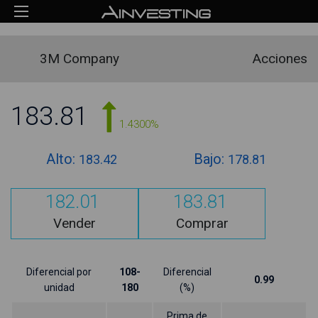
3M Company
Acciones
183.81
1.4300%
Alto:
Bajo:
183.42
178.81
182.01
183.81
Vender
Comprar
Diferencial por
108-
Diferencial
0.99
unidad
180
(%)
Prima de