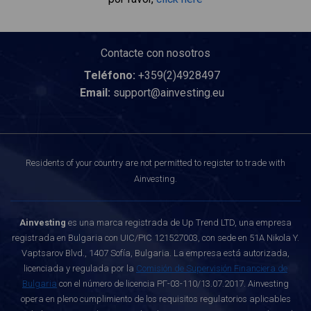
Contacte con nosotros
Teléfono:
+359(2)4928497
Email:
support@ainvesting.eu
Residents of your country are not permitted to register to trade with
Ainvesting.
Ainvesting
es una marca registrada de Up Trend LTD, una empresa
registrada en Bulgaria con UIC/PIC 121527003, con sede en 51A Nikola Y.
Vaptsarov Blvd., 1407 Sofía, Bulgaria. La empresa está autorizada,
licenciada y regulada por la
Comisión de Supervisión Financiera de
Bulgaria
con el número de licencia РГ-03-110/13.07.2017. Ainvesting
opera en pleno cumplimiento de los requisitos regulatorios aplicables