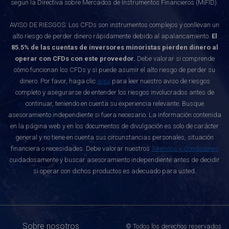
según la Directiva sobre Mercados de Instrumentos Financieros (MiFID).
AVISO DE RIESGOS: Los CFDs son instrumentos complejos y conllevan un
alto riesgo de perder dinero rápidamente debido al apalancamiento.
El
85.5% de las cuentas de inversores minoristas pierden dinero al
operar con CFDs con este proveedor.
Debe valorar si comprende
cómo funcionan los CFDs y si puede asumir el alto riesgo de perder su
dinero. Por favor, haga clic
aquí
para leer nuestro aviso de riesgos
completo y asegurarse de entender los riesgos involucrados antes de
continuar, teniendo en cuenta su experiencia relevante. Busque
asesoramiento independiente si fuera necesario. La información contenida
en la página web y en los documentos de divulgación es solo de carácter
general y no tiene en cuenta sus circunstancias personales, situación
financiera o necesidades. Debe valorar nuestros
Términos y Condiciones
cuidadosamente y buscar asesoramiento independiente antes de decidir
si operar con dichos productos es adecuado para usted.
Sobre nosotros
© Todos los derechos reservados