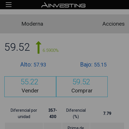
Moderna
Acciones
59.52
6.5900%
Alto:
Bajo:
57.93
55.15
55.22
59.52
Vender
Comprar
Diferencial por
357-
Diferencial
7.79
unidad
430
(%)
Prima de