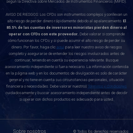
según la Directiva sobre Mercados de Instrumentos Financieros (MiFID).
AVISO DE RIESGOS: Los CFDs son instrumentos complejos y conllevan un
alto riesgo de perder dinero rápidamente debido al apalancamiento.
El
85.5% de las cuentas de inversores minoristas pierden dinero al
operar con CFDs con este proveedor.
Debe valorar si comprende
cómo funcionan los CFDs y si puede asumir el alto riesgo de perder su
dinero. Por favor, haga clic
aquí
para leer nuestro aviso de riesgos
completo y asegurarse de entender los riesgos involucrados antes de
continuar, teniendo en cuenta su experiencia relevante. Busque
asesoramiento independiente si fuera necesario. La información contenida
en la página web y en los documentos de divulgación es solo de carácter
general y no tiene en cuenta sus circunstancias personales, situación
financiera o necesidades. Debe valorar nuestros
Términos y Condiciones
cuidadosamente y buscar asesoramiento independiente antes de decidir
si operar con dichos productos es adecuado para usted.
Sobre nosotros
© Todos los derechos reservados