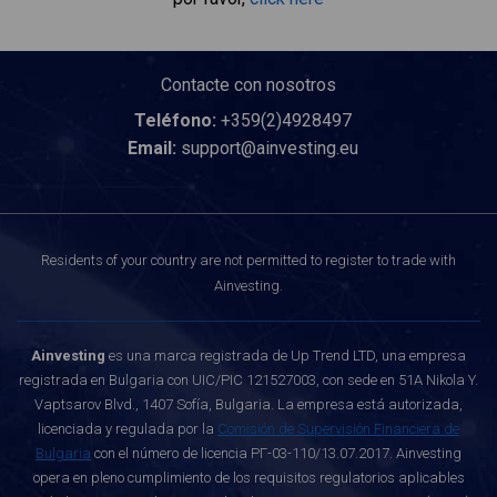
Contacte con nosotros
Teléfono:
+359(2)4928497
Email:
support@ainvesting.eu
Residents of your country are not permitted to register to trade with
Ainvesting.
Ainvesting
es una marca registrada de Up Trend LTD, una empresa
registrada en Bulgaria con UIC/PIC 121527003, con sede en 51A Nikola Y.
Vaptsarov Blvd., 1407 Sofía, Bulgaria. La empresa está autorizada,
licenciada y regulada por la
Comisión de Supervisión Financiera de
Bulgaria
con el número de licencia РГ-03-110/13.07.2017. Ainvesting
opera en pleno cumplimiento de los requisitos regulatorios aplicables