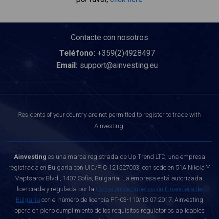
Contacte con nosotros
Teléfono:
+359(2)4928497
Email:
support@ainvesting.eu
Residents of your country are not permitted to register to trade with
Ainvesting.
Ainvesting
es una marca registrada de Up Trend LTD, una empresa
registrada en Bulgaria con UIC/PIC 121527003, con sede en 51A Nikola Y.
Vaptsarov Blvd., 1407 Sofía, Bulgaria. La empresa está autorizada,
licenciada y regulada por la
Comisión de Supervisión Financiera de
Bulgaria
con el número de licencia РГ-03-110/13.07.2017. Ainvesting
opera en pleno cumplimiento de los requisitos regulatorios aplicables