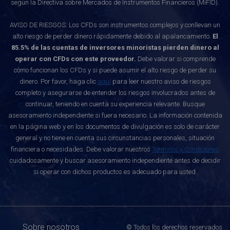
según la Directiva sobre Mercados de Instrumentos Financieros (MiFID).
AVISO DE RIESGOS: Los CFDs son instrumentos complejos y conllevan un
alto riesgo de perder dinero rápidamente debido al apalancamiento.
El
85.5% de las cuentas de inversores minoristas pierden dinero al
operar con CFDs con este proveedor.
Debe valorar si comprende
cómo funcionan los CFDs y si puede asumir el alto riesgo de perder su
dinero. Por favor, haga clic
aquí
para leer nuestro aviso de riesgos
completo y asegurarse de entender los riesgos involucrados antes de
continuar, teniendo en cuenta su experiencia relevante. Busque
asesoramiento independiente si fuera necesario. La información contenida
en la página web y en los documentos de divulgación es solo de carácter
general y no tiene en cuenta sus circunstancias personales, situación
financiera o necesidades. Debe valorar nuestros
Términos y Condiciones
cuidadosamente y buscar asesoramiento independiente antes de decidir
si operar con dichos productos es adecuado para usted.
Sobre nosotros
© Todos los derechos reservados