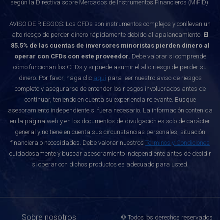
según la Directiva sobre Mercados de Instrumentos Financieros (MiFID).
AVISO DE RIESGOS: Los CFDs son instrumentos complejos y conllevan un
alto riesgo de perder dinero rápidamente debido al apalancamiento.
El
85.5% de las cuentas de inversores minoristas pierden dinero al
operar con CFDs con este proveedor.
Debe valorar si comprende
cómo funcionan los CFDs y si puede asumir el alto riesgo de perder su
dinero. Por favor, haga clic
aquí
para leer nuestro aviso de riesgos
completo y asegurarse de entender los riesgos involucrados antes de
continuar, teniendo en cuenta su experiencia relevante. Busque
asesoramiento independiente si fuera necesario. La información contenida
en la página web y en los documentos de divulgación es solo de carácter
general y no tiene en cuenta sus circunstancias personales, situación
financiera o necesidades. Debe valorar nuestros
Términos y Condiciones
cuidadosamente y buscar asesoramiento independiente antes de decidir
si operar con dichos productos es adecuado para usted.
Sobre nosotros
© Todos los derechos reservados