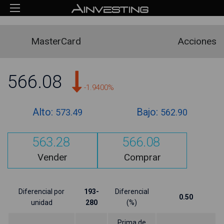
MasterCard
Acciones
566.08
-1.9400%
Alto:
Bajo:
573.49
562.90
563.28
566.08
Vender
Comprar
Diferencial por
193-
Diferencial
0.50
unidad
280
(%)
Prima de