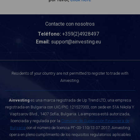
Contacte con nosotros
Teléfono:
+359(2)4928497
Email:
support@ainvesting.eu
Residents of your country are not permitted to register to trade with
Ainvesting.
Ainvesting
es una marca registrada de Up Trend LTD, una empresa
registrada en Bulgaria con UIC/PIC 121527003, con sede en 51A Nikola Y.
Vaptsarov Blvd., 1407 Sofía, Bulgaria. La empresa está autorizada,
licenciada y regulada por la
Comisión de Supervisión Financiera de
Bulgaria
con el número de licencia РГ-03-110/13.07.2017. Ainvesting
opera en pleno cumplimiento de los requisitos regulatorios aplicables