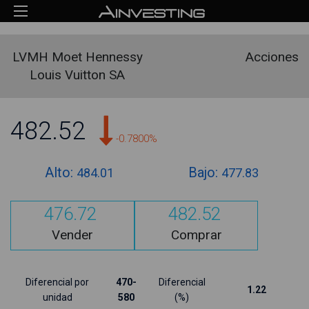
LVMH Moet Hennessy
Acciones
Louis Vuitton SA
482.52
-0.7800%
Alto:
Bajo:
484.01
477.83
476.72
482.52
Vender
Comprar
Diferencial por
470-
Diferencial
1.22
unidad
580
(%)