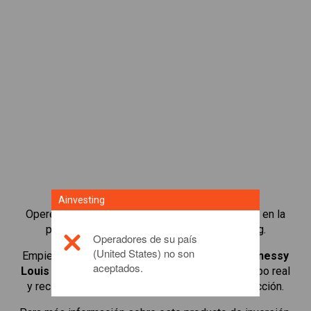
Ainvesting
Opere en más de 1000 acciones internacionales en la
plataforma de trading de CFDs de Ainvesting.
Operadores de su país
(United States) no son
Empiece a operar con CFDs en
LVMH Moet Hennessy
aceptados.
Louis Vuitton SA
. Obtenga cotizaciones en tiempo real
y reciba dividendos como si fuera titular de la acción.