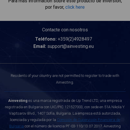
Para más información sobre este producto de inversión,
por favor,
click here
Contacte con nosotros
Teléfono:
+359(2)4928497
Email:
support@ainvesting.eu
Residents of your country are not permitted to register to trade with
Ainvesting.
Ainvesting
es una marca registrada de Up Trend LTD, una empresa
registrada en Bulgaria con UIC/PIC 121527003, con sede en 51A Nikola Y.
Vaptsarov Blvd., 1407 Sofía, Bulgaria. La empresa está autorizada,
licenciada y regulada por la
Comisión de Supervisión Financiera de
Bulgaria
con el número de licencia РГ-03-110/13.07.2017. Ainvesting