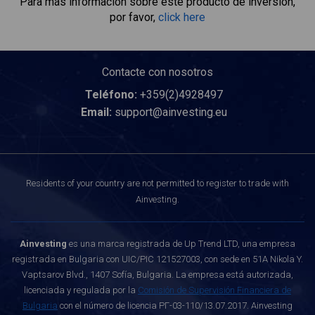
Para más información sobre este producto de inversión,
por favor,
click here
Contacte con nosotros
Teléfono:
+359(2)4928497
Email:
support@ainvesting.eu
Residents of your country are not permitted to register to trade with
Ainvesting.
Ainvesting
es una marca registrada de Up Trend LTD, una empresa
registrada en Bulgaria con UIC/PIC 121527003, con sede en 51A Nikola Y.
Vaptsarov Blvd., 1407 Sofía, Bulgaria. La empresa está autorizada,
licenciada y regulada por la
Comisión de Supervisión Financiera de
Bulgaria
con el número de licencia РГ-03-110/13.07.2017. Ainvesting