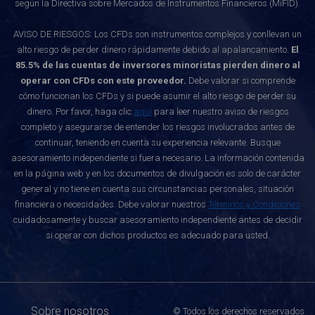
según la Directiva sobre Mercados de Instrumentos Financieros (MiFID).
AVISO DE RIESGOS: Los CFDs son instrumentos complejos y conllevan un
alto riesgo de perder dinero rápidamente debido al apalancamiento.
El
85.5% de las cuentas de inversores minoristas pierden dinero al
operar con CFDs con este proveedor.
Debe valorar si comprende
cómo funcionan los CFDs y si puede asumir el alto riesgo de perder su
dinero. Por favor, haga clic
aquí
para leer nuestro aviso de riesgos
completo y asegurarse de entender los riesgos involucrados antes de
continuar, teniendo en cuenta su experiencia relevante. Busque
asesoramiento independiente si fuera necesario. La información contenida
en la página web y en los documentos de divulgación es solo de carácter
general y no tiene en cuenta sus circunstancias personales, situación
financiera o necesidades. Debe valorar nuestros
Términos y Condiciones
cuidadosamente y buscar asesoramiento independiente antes de decidir
si operar con dichos productos es adecuado para usted.
Sobre nosotros
© Todos los derechos reservados