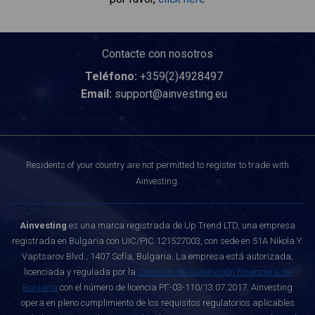
Contacte con nosotros
Teléfono:
+359(2)4928497
Email:
support@ainvesting.eu
Residents of your country are not permitted to register to trade with
Ainvesting.
Ainvesting
es una marca registrada de Up Trend LTD, una empresa
registrada en Bulgaria con UIC/PIC 121527003, con sede en 51A Nikola Y.
Vaptsarov Blvd., 1407 Sofía, Bulgaria. La empresa está autorizada,
licenciada y regulada por la
Comisión de Supervisión Financiera de
Bulgaria
con el número de licencia РГ-03-110/13.07.2017. Ainvesting
opera en pleno cumplimiento de los requisitos regulatorios aplicables