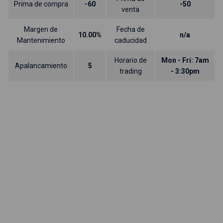
Prima de compra
-60
-50
venta
Margen de
Fecha de
10.00%
n/a
Mantenimiento
caducidad
Horario de
Mon - Fri: 7am
Apalancamiento
5
trading
- 3:30pm