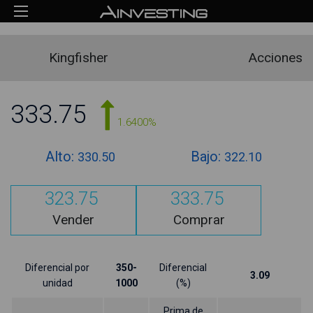
Kingfisher
Acciones
333.75
1.6400%
Alto:
Bajo:
330.50
322.10
323.75
333.75
Vender
Comprar
Diferencial por
350-
Diferencial
3.09
unidad
1000
(%)
Prima de