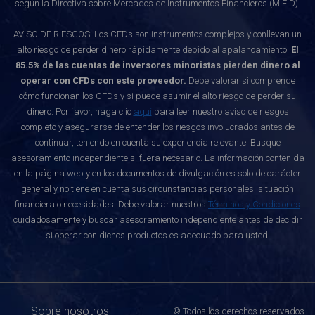
según la Directiva sobre Mercados de Instrumentos Financieros (MiFID).
AVISO DE RIESGOS: Los CFDs son instrumentos complejos y conllevan un
alto riesgo de perder dinero rápidamente debido al apalancamiento.
El
85.5% de las cuentas de inversores minoristas pierden dinero al
operar con CFDs con este proveedor.
Debe valorar si comprende
cómo funcionan los CFDs y si puede asumir el alto riesgo de perder su
dinero. Por favor, haga clic
aquí
para leer nuestro aviso de riesgos
completo y asegurarse de entender los riesgos involucrados antes de
continuar, teniendo en cuenta su experiencia relevante. Busque
asesoramiento independiente si fuera necesario. La información contenida
en la página web y en los documentos de divulgación es solo de carácter
general y no tiene en cuenta sus circunstancias personales, situación
financiera o necesidades. Debe valorar nuestros
Términos y Condiciones
cuidadosamente y buscar asesoramiento independiente antes de decidir
si operar con dichos productos es adecuado para usted.
Sobre nosotros
© Todos los derechos reservados