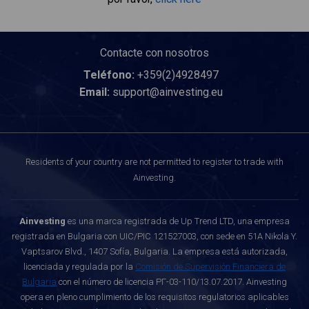
Contacte con nosotros
Teléfono:
+359(2)4928497
Email:
support@ainvesting.eu
Residents of your country are not permitted to register to trade with
Ainvesting.
Ainvesting
es una marca registrada de Up Trend LTD, una empresa
registrada en Bulgaria con UIC/PIC 121527003, con sede en 51A Nikola Y.
Vaptsarov Blvd., 1407 Sofía, Bulgaria. La empresa está autorizada,
licenciada y regulada por la
Comisión de Supervisión Financiera de
Bulgaria
con el número de licencia РГ-03-110/13.07.2017. Ainvesting
opera en pleno cumplimiento de los requisitos regulatorios aplicables