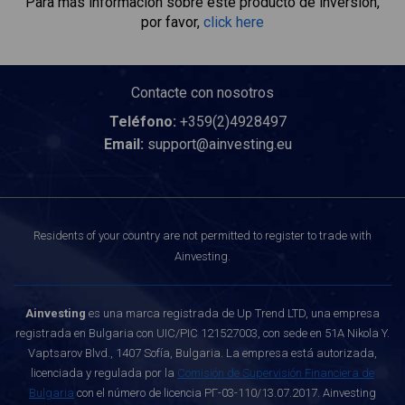
Para más información sobre este producto de inversión,
por favor,
click here
Contacte con nosotros
Teléfono:
+359(2)4928497
Email:
support@ainvesting.eu
Residents of your country are not permitted to register to trade with
Ainvesting.
Ainvesting
es una marca registrada de Up Trend LTD, una empresa
registrada en Bulgaria con UIC/PIC 121527003, con sede en 51A Nikola Y.
Vaptsarov Blvd., 1407 Sofía, Bulgaria. La empresa está autorizada,
licenciada y regulada por la
Comisión de Supervisión Financiera de
Bulgaria
con el número de licencia РГ-03-110/13.07.2017. Ainvesting