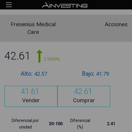
Fresenius Medical
Acciones
Care
42.61
2.9900%
Alto:
Bajo:
42.57
41.79
41.61
42.61
Vender
Comprar
Diferencial por
Diferencial
30-100
2.41
unidad
(%)