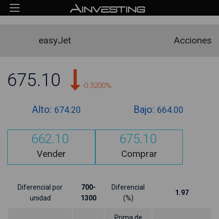
easyJet
Acciones
675.10
-0.3200%
Alto:
Bajo:
674.20
664.00
662.10
675.10
Vender
Comprar
Diferencial por
700-
Diferencial
1.97
unidad
1300
(%)
Prima de