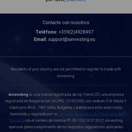
Contacte con nosotros
Teléfono:
+359(2)4928497
Email:
support@ainvesting.eu
Residents of your country are not permitted to register to trade with
Ainvesting.
Ainvesting
es una marca registrada de Up Trend LTD, una empresa
registrada en Bulgaria con UIC/PIC 121527003, con sede en 51A Nikola Y.
Vaptsarov Blvd., 1407 Sofía, Bulgaria. La empresa está autorizada,
licenciada y regulada por la
Comisión de Supervisión Financiera de
Bulgaria
con el número de licencia РГ-03-110/13.07.2017. Ainvesting
opera en pleno cumplimiento de los requisitos regulatorios aplicables