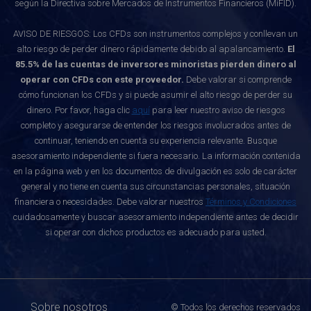
según la Directiva sobre Mercados de Instrumentos Financieros (MiFID).
AVISO DE RIESGOS: Los CFDs son instrumentos complejos y conllevan un
alto riesgo de perder dinero rápidamente debido al apalancamiento.
El
85.5% de las cuentas de inversores minoristas pierden dinero al
operar con CFDs con este proveedor.
Debe valorar si comprende
cómo funcionan los CFDs y si puede asumir el alto riesgo de perder su
dinero. Por favor, haga clic
aquí
para leer nuestro aviso de riesgos
completo y asegurarse de entender los riesgos involucrados antes de
continuar, teniendo en cuenta su experiencia relevante. Busque
asesoramiento independiente si fuera necesario. La información contenida
en la página web y en los documentos de divulgación es solo de carácter
general y no tiene en cuenta sus circunstancias personales, situación
financiera o necesidades. Debe valorar nuestros
Términos y Condiciones
cuidadosamente y buscar asesoramiento independiente antes de decidir
si operar con dichos productos es adecuado para usted.
Sobre nosotros
© Todos los derechos reservados