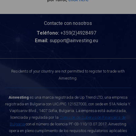
Contacte con nosotros
Teléfono:
+359(2)4928497
Email:
support@ainvesting.eu
Residents of your country are not permitted to register to trade with
Ainvesting.
Ainvesting
es una marca registrada de Up Trend LTD, una empresa
registrada en Bulgaria con UIC/PIC 121527003, con sede en 51A Nikola Y.
Vaptsarov Blvd., 1407 Sofía, Bulgaria. La empresa está autorizada,
licenciada y regulada por la
Comisión de Supervisión Financiera de
Bulgaria
con el número de licencia РГ-03-110/13.07.2017. Ainvesting
opera en pleno cumplimiento de los requisitos regulatorios aplicables