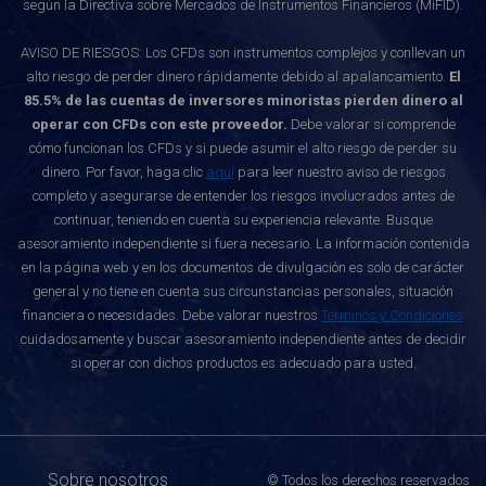
según la Directiva sobre Mercados de Instrumentos Financieros (MiFID).
AVISO DE RIESGOS: Los CFDs son instrumentos complejos y conllevan un
alto riesgo de perder dinero rápidamente debido al apalancamiento.
El
85.5% de las cuentas de inversores minoristas pierden dinero al
operar con CFDs con este proveedor.
Debe valorar si comprende
cómo funcionan los CFDs y si puede asumir el alto riesgo de perder su
dinero. Por favor, haga clic
aquí
para leer nuestro aviso de riesgos
completo y asegurarse de entender los riesgos involucrados antes de
continuar, teniendo en cuenta su experiencia relevante. Busque
asesoramiento independiente si fuera necesario. La información contenida
en la página web y en los documentos de divulgación es solo de carácter
general y no tiene en cuenta sus circunstancias personales, situación
financiera o necesidades. Debe valorar nuestros
Términos y Condiciones
cuidadosamente y buscar asesoramiento independiente antes de decidir
si operar con dichos productos es adecuado para usted.
Sobre nosotros
© Todos los derechos reservados