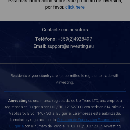
Para más información sobre este producto de inversión,
por favor,
click here
Contacte con nosotros
Teléfono:
+359(2)4928497
Email:
support@ainvesting.eu
Residents of your country are not permitted to register to trade with
Ainvesting.
Ainvesting
es una marca registrada de Up Trend LTD, una empresa
registrada en Bulgaria con UIC/PIC 121527003, con sede en 51A Nikola Y.
Vaptsarov Blvd., 1407 Sofía, Bulgaria. La empresa está autorizada,
licenciada y regulada por la
Comisión de Supervisión Financiera de
Bulgaria
con el número de licencia РГ-03-110/13.07.2017. Ainvesting