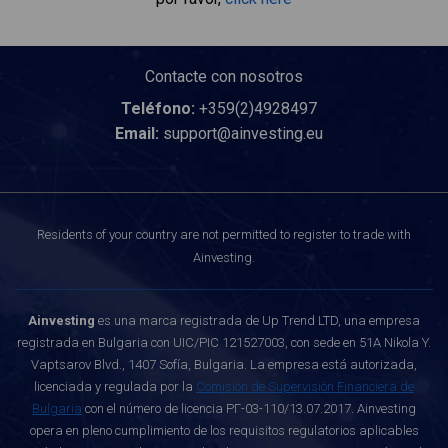
Contacte con nosotros
Teléfono:
+359(2)4928497
Email:
support@ainvesting.eu
Residents of your country are not permitted to register to trade with
Ainvesting.
Ainvesting
es una marca registrada de Up Trend LTD, una empresa
registrada en Bulgaria con UIC/PIC 121527003, con sede en 51A Nikola Y.
Vaptsarov Blvd., 1407 Sofía, Bulgaria. La empresa está autorizada,
licenciada y regulada por la
Comisión de Supervisión Financiera de
Bulgaria
con el número de licencia РГ-03-110/13.07.2017. Ainvesting
opera en pleno cumplimiento de los requisitos regulatorios aplicables