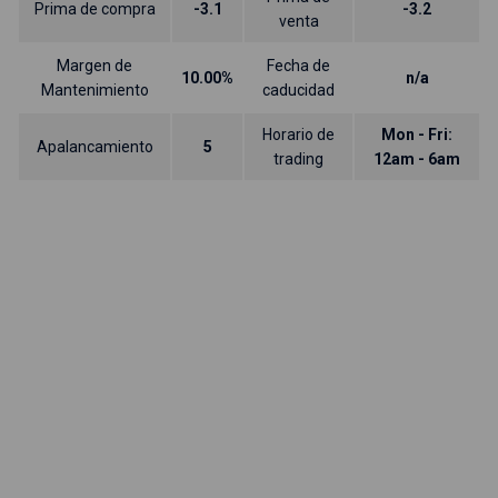
Prima de compra
-3.1
-3.2
venta
Margen de
Fecha de
10.00%
n/a
Mantenimiento
caducidad
Horario de
Mon - Fri:
Apalancamiento
5
trading
12am - 6am