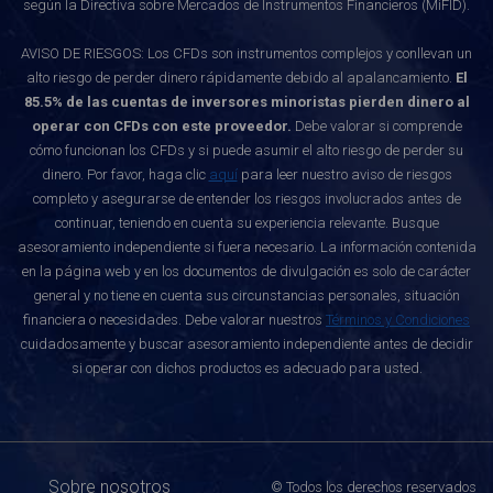
según la Directiva sobre Mercados de Instrumentos Financieros (MiFID).
AVISO DE RIESGOS: Los CFDs son instrumentos complejos y conllevan un
alto riesgo de perder dinero rápidamente debido al apalancamiento.
El
85.5% de las cuentas de inversores minoristas pierden dinero al
operar con CFDs con este proveedor.
Debe valorar si comprende
cómo funcionan los CFDs y si puede asumir el alto riesgo de perder su
dinero. Por favor, haga clic
aquí
para leer nuestro aviso de riesgos
completo y asegurarse de entender los riesgos involucrados antes de
continuar, teniendo en cuenta su experiencia relevante. Busque
asesoramiento independiente si fuera necesario. La información contenida
en la página web y en los documentos de divulgación es solo de carácter
general y no tiene en cuenta sus circunstancias personales, situación
financiera o necesidades. Debe valorar nuestros
Términos y Condiciones
cuidadosamente y buscar asesoramiento independiente antes de decidir
si operar con dichos productos es adecuado para usted.
Sobre nosotros
© Todos los derechos reservados