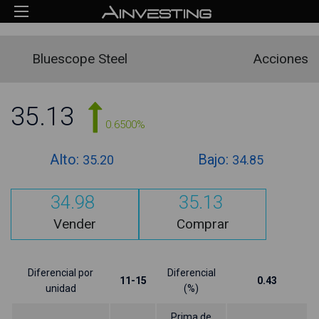
Bluescope Steel
Acciones
35.13
0.6500%
Alto:
Bajo:
35.20
34.85
34.98
35.13
Vender
Comprar
Diferencial por
Diferencial
11-15
0.43
unidad
(%)
Prima de