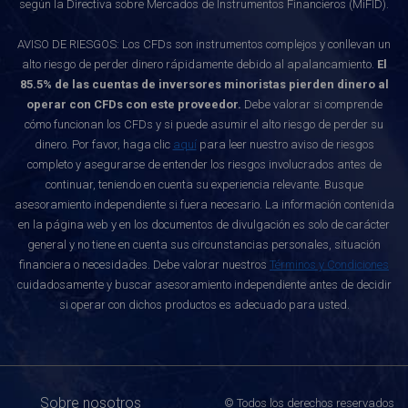
según la Directiva sobre Mercados de Instrumentos Financieros (MiFID).
AVISO DE RIESGOS: Los CFDs son instrumentos complejos y conllevan un
alto riesgo de perder dinero rápidamente debido al apalancamiento.
El
85.5% de las cuentas de inversores minoristas pierden dinero al
operar con CFDs con este proveedor.
Debe valorar si comprende
cómo funcionan los CFDs y si puede asumir el alto riesgo de perder su
dinero. Por favor, haga clic
aquí
para leer nuestro aviso de riesgos
completo y asegurarse de entender los riesgos involucrados antes de
continuar, teniendo en cuenta su experiencia relevante. Busque
asesoramiento independiente si fuera necesario. La información contenida
en la página web y en los documentos de divulgación es solo de carácter
general y no tiene en cuenta sus circunstancias personales, situación
financiera o necesidades. Debe valorar nuestros
Términos y Condiciones
cuidadosamente y buscar asesoramiento independiente antes de decidir
si operar con dichos productos es adecuado para usted.
Sobre nosotros
© Todos los derechos reservados