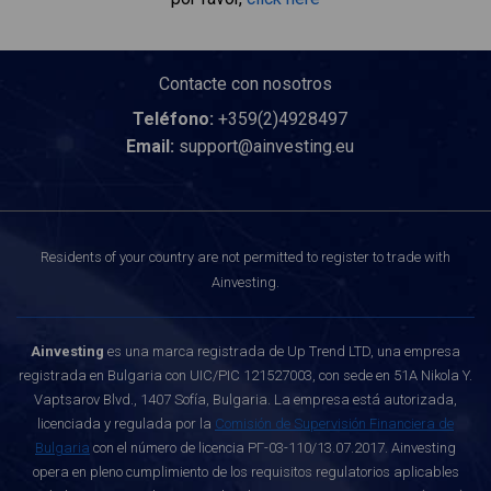
Contacte con nosotros
Teléfono:
+359(2)4928497
Email:
support@ainvesting.eu
Residents of your country are not permitted to register to trade with
Ainvesting.
Ainvesting
es una marca registrada de Up Trend LTD, una empresa
registrada en Bulgaria con UIC/PIC 121527003, con sede en 51A Nikola Y.
Vaptsarov Blvd., 1407 Sofía, Bulgaria. La empresa está autorizada,
licenciada y regulada por la
Comisión de Supervisión Financiera de
Bulgaria
con el número de licencia РГ-03-110/13.07.2017. Ainvesting
opera en pleno cumplimiento de los requisitos regulatorios aplicables