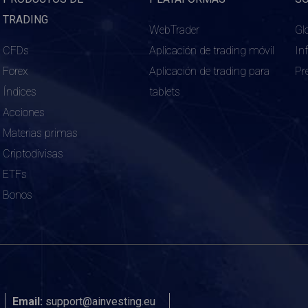
TRADING
WebTrader
Gl
CFDs
Aplicación de trading móvil
In
Forex
Aplicación de trading para
Pr
Índices
tablets
Acciones
Materias primas
Criptodivisas
ETFs
Bonos
Email:
support@ainvesting.eu