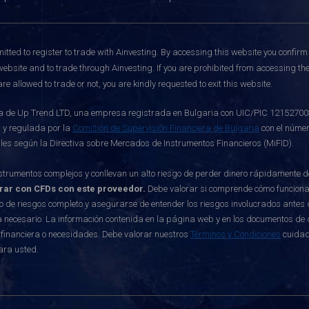
itted to register to trade with Ainvesting.
By accessing this website you confirm 
website and to trade through Ainvesting. If you are prohibited from accessing the 
re allowed to trade or not, you are kindly requested to exit this website.
de Up Trend LTD, una empresa registrada en Bulgaria con UIC/PIC 121527003, c
 y regulada por la
Comisión de Supervisión Financiera de Bulgaria
con el númer
ables según la Directiva sobre Mercados de Instrumentos Financieros (MiFID).
rumentos complejos y conllevan un alto riesgo de perder dinero rápidamente 
erar con CFDs con este proveedor.
Debe valorar si comprende cómo funcionan 
o de riesgos completo y asegurarse de entender los riesgos involucrados antes d
 necesario. La información contenida en la página web y en los documentos de di
 financiera o necesidades. Debe valorar nuestros
Términos y Condiciones
cuidad
ara usted.