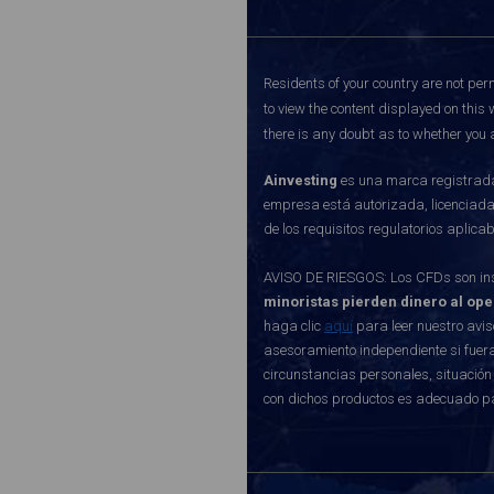
Residents of your country are not perm
to view the content displayed on this 
there is any doubt as to whether you a
Ainvesting
es una marca registrada 
empresa está autorizada, licenciada
de los requisitos regulatorios aplic
AVISO DE RIESGOS: Los CFDs son inst
minoristas pierden dinero al op
haga clic
aquí
para leer nuestro avis
asesoramiento independiente si fuera
circunstancias personales, situación
con dichos productos es adecuado p