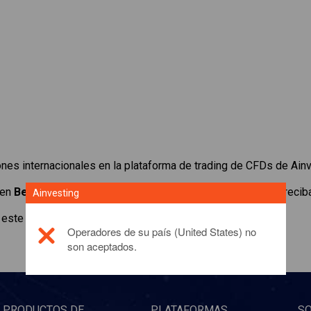
es internacionales en la plataforma de trading de CFDs de Ainv
 en
Beiersdorf AG
. Obtenga cotizaciones en tiempo real y reciba
Ainvesting
este producto de inversión, por favor,
click here
Operadores de su país (United States) no
son aceptados.
PRODUCTOS DE
PLATAFORMAS
S