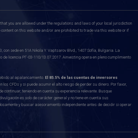
that you are allowed under the regulations and laws of your local jurisdiction
content on this website and/or are prohibited to trade via this website or if
on sede en 51A Nikola Y. Vaptsarov Blvd., 1407 Sofía, Bulgaria. La
o de licencia РГ-03-110/13.07.2017. Ainvesting opera en pleno cumplimiento
debido al apalancamiento.
El 85.5% de las cuentas de inversores
los CFDs y si puede asumir el alto riesgo de perder su dinero. Por favor,
e continuar, teniendo en cuenta su experiencia relevante. Busque
vulgación es solo de carácter general y no tiene en cuenta sus
osamente y buscar asesoramiento independiente antes de decidir si operar