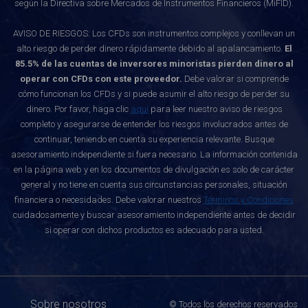
según la Directiva sobre Mercados de Instrumentos Financieros (MiFID).
AVISO DE RIESGOS: Los CFDs son instrumentos complejos y conllevan un
alto riesgo de perder dinero rápidamente debido al apalancamiento.
El
85.5% de las cuentas de inversores minoristas pierden dinero al
operar con CFDs con este proveedor.
Debe valorar si comprende
cómo funcionan los CFDs y si puede asumir el alto riesgo de perder su
dinero. Por favor, haga clic
aquí
para leer nuestro aviso de riesgos
completo y asegurarse de entender los riesgos involucrados antes de
continuar, teniendo en cuenta su experiencia relevante. Busque
asesoramiento independiente si fuera necesario. La información contenida
en la página web y en los documentos de divulgación es solo de carácter
general y no tiene en cuenta sus circunstancias personales, situación
financiera o necesidades. Debe valorar nuestros
Términos y Condiciones
cuidadosamente y buscar asesoramiento independiente antes de decidir
si operar con dichos productos es adecuado para usted.
Sobre nosotros
© Todos los derechos reservados