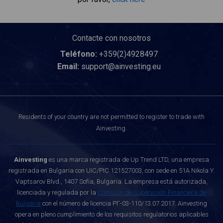
Contacte con nosotros
Teléfono:
+359(2)4928497
Email:
support@ainvesting.eu
Residents of your country are not permitted to register to trade with
Ainvesting.
Ainvesting
es una marca registrada de Up Trend LTD, una empresa
registrada en Bulgaria con UIC/PIC 121527003, con sede en 51A Nikola Y.
Vaptsarov Blvd., 1407 Sofía, Bulgaria. La empresa está autorizada,
licenciada y regulada por la
Comisión de Supervisión Financiera de
Bulgaria
con el número de licencia РГ-03-110/13.07.2017. Ainvesting
opera en pleno cumplimiento de los requisitos regulatorios aplicables