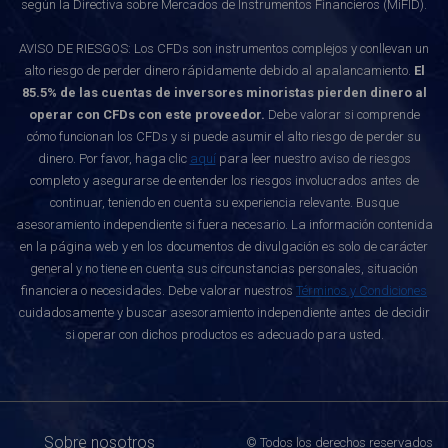
según la Directiva sobre Mercados de Instrumentos Financieros (MiFID).
AVISO DE RIESGOS: Los CFDs son instrumentos complejos y conllevan un
alto riesgo de perder dinero rápidamente debido al apalancamiento.
El
85.5% de las cuentas de inversores minoristas pierden dinero al
operar con CFDs con este proveedor.
Debe valorar si comprende
cómo funcionan los CFDs y si puede asumir el alto riesgo de perder su
dinero. Por favor, haga clic
aquí
para leer nuestro aviso de riesgos
completo y asegurarse de entender los riesgos involucrados antes de
continuar, teniendo en cuenta su experiencia relevante. Busque
asesoramiento independiente si fuera necesario. La información contenida
en la página web y en los documentos de divulgación es solo de carácter
general y no tiene en cuenta sus circunstancias personales, situación
financiera o necesidades. Debe valorar nuestros
Términos y Condiciones
cuidadosamente y buscar asesoramiento independiente antes de decidir
si operar con dichos productos es adecuado para usted.
Sobre nosotros
© Todos los derechos reservados