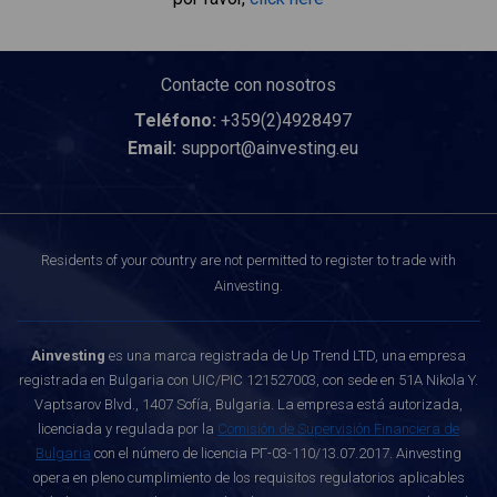
Contacte con nosotros
Teléfono:
+359(2)4928497
Email:
support@ainvesting.eu
Residents of your country are not permitted to register to trade with
Ainvesting.
Ainvesting
es una marca registrada de Up Trend LTD, una empresa
registrada en Bulgaria con UIC/PIC 121527003, con sede en 51A Nikola Y.
Vaptsarov Blvd., 1407 Sofía, Bulgaria. La empresa está autorizada,
licenciada y regulada por la
Comisión de Supervisión Financiera de
Bulgaria
con el número de licencia РГ-03-110/13.07.2017. Ainvesting
opera en pleno cumplimiento de los requisitos regulatorios aplicables