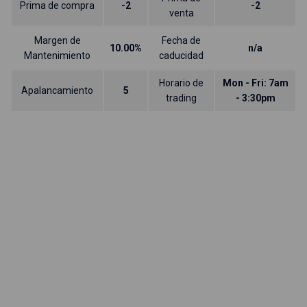
Prima de compra
-2
-2
venta
Margen de
Fecha de
10.00%
n/a
Mantenimiento
caducidad
Horario de
Mon - Fri: 7am
Apalancamiento
5
trading
- 3:30pm