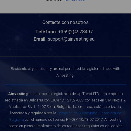
Contacte con nosotros
Teléfono:
+359(2)4928497
Email:
support@ainvesting.eu
Residents of your country are not permitted to register to trade with
Ainvesting.
Ainvesting
es una marca registrada de Up Trend LTD, una empresa
registrada en Bulgaria con UIC/PIC 121527003, con sede en 51A Nikola Y.
Vaptsarov Blvd., 1407 Sofía, Bulgaria. La empresa está autorizada,
licenciada y regulada por la
Comisión de Supervisión Financiera de
Bulgaria
con el número de licencia РГ-03-110/13.07.2017. Ainvesting
opera en pleno cumplimiento de los requisitos regulatorios aplicables