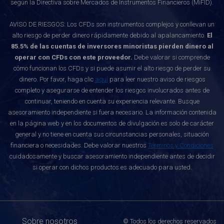
según la Directiva sobre Mercados de Instrumentos Financieros (MiFID).
AVISO DE RIESGOS: Los CFDs son instrumentos complejos y conllevan un
alto riesgo de perder dinero rápidamente debido al apalancamiento.
El
85.5% de las cuentas de inversores minoristas pierden dinero al
operar con CFDs con este proveedor.
Debe valorar si comprende
cómo funcionan los CFDs y si puede asumir el alto riesgo de perder su
dinero. Por favor, haga clic
aquí
para leer nuestro aviso de riesgos
completo y asegurarse de entender los riesgos involucrados antes de
continuar, teniendo en cuenta su experiencia relevante. Busque
asesoramiento independiente si fuera necesario. La información contenida
en la página web y en los documentos de divulgación es solo de carácter
general y no tiene en cuenta sus circunstancias personales, situación
financiera o necesidades. Debe valorar nuestros
Términos y Condiciones
cuidadosamente y buscar asesoramiento independiente antes de decidir
si operar con dichos productos es adecuado para usted.
Sobre nosotros
© Todos los derechos reservados