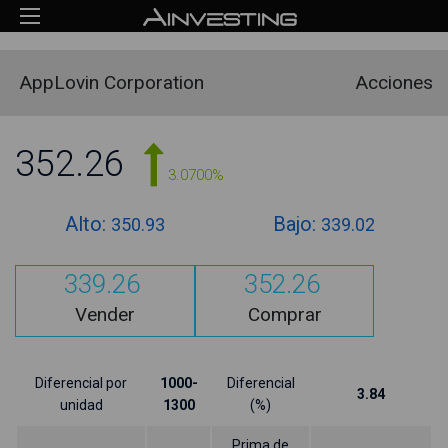
AppLovin Corporation
Acciones
352.26
3.0700%
Alto:
Bajo:
350.93
339.02
339.26
352.26
Vender
Comprar
Diferencial por
1000-
Diferencial
3.84
unidad
1300
(%)
Prima de