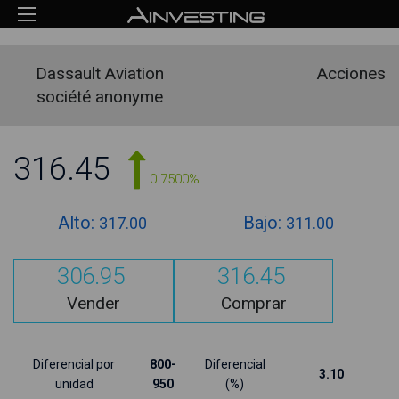
Dassault Aviation
Acciones
société anonyme
316.45
0.7500%
Alto:
Bajo:
317.00
311.00
306.95
316.45
Vender
Comprar
Diferencial por
800-
Diferencial
3.10
unidad
950
(%)