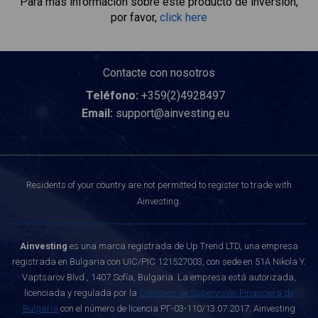
Para más información sobre este producto de inversión,
por favor,
click here
Contacte con nosotros
Teléfono:
+359(2)4928497
Email:
support@ainvesting.eu
Residents of your country are not permitted to register to trade with
Ainvesting.
Ainvesting
es una marca registrada de Up Trend LTD, una empresa
registrada en Bulgaria con UIC/PIC 121527003, con sede en 51A Nikola Y.
Vaptsarov Blvd., 1407 Sofía, Bulgaria. La empresa está autorizada,
licenciada y regulada por la
Comisión de Supervisión Financiera de
Bulgaria
con el número de licencia РГ-03-110/13.07.2017. Ainvesting