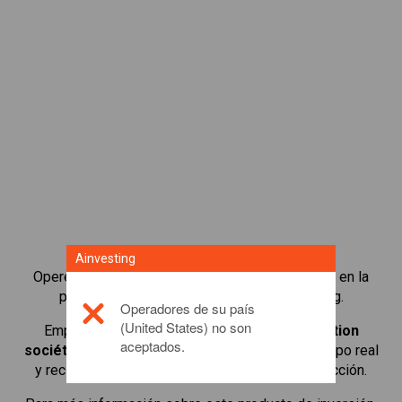
Ainvesting
Opere en más de 1000 acciones internacionales en la
plataforma de trading de CFDs de Ainvesting.
Operadores de su país
(United States) no son
Empiece a operar con CFDs en
Dassault Aviation
aceptados.
société anonyme
. Obtenga cotizaciones en tiempo real
y reciba dividendos como si fuera titular de la acción.