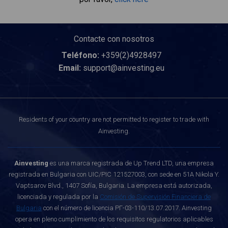
Contacte con nosotros
Teléfono:
+359(2)4928497
Email:
support@ainvesting.eu
Residents of your country are not permitted to register to trade with
Ainvesting.
Ainvesting
es una marca registrada de Up Trend LTD, una empresa
registrada en Bulgaria con UIC/PIC 121527003, con sede en 51A Nikola Y.
Vaptsarov Blvd., 1407 Sofía, Bulgaria. La empresa está autorizada,
licenciada y regulada por la
Comisión de Supervisión Financiera de
Bulgaria
con el número de licencia РГ-03-110/13.07.2017. Ainvesting
opera en pleno cumplimiento de los requisitos regulatorios aplicables