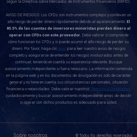
según la Directiva sobre Mercados de Instrumentos Financieros (MiFID).
AVISO DE RIESGOS: Los CFDs son instrumentos complejos y conllevan un
alto riesgo de perder dinero rápidamente debido al apalancamiento.
El
85.5% de las cuentas de inversores minoristas pierden dinero al
operar con CFDs con este proveedor.
Debe valorar si comprende
cómo funcionan los CFDs y si puede asumir el alto riesgo de perder su
dinero. Por favor, haga clic
aquí
para leer nuestro aviso de riesgos
completo y asegurarse de entender los riesgos involucrados antes de
continuar, teniendo en cuenta su experiencia relevante. Busque
asesoramiento independiente si fuera necesario. La información contenida
en la página web y en los documentos de divulgación es solo de carácter
general y no tiene en cuenta sus circunstancias personales, situación
financiera o necesidades. Debe valorar nuestros
Términos y Condiciones
cuidadosamente y buscar asesoramiento independiente antes de decidir
si operar con dichos productos es adecuado para usted.
Sobre nosotros
© Todos los derechos reservados