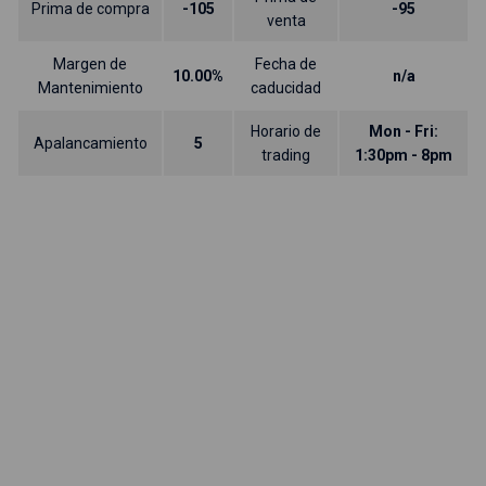
Prima de compra
-105
-95
venta
Margen de
Fecha de
10.00%
n/a
Mantenimiento
caducidad
Horario de
Mon - Fri:
Apalancamiento
5
trading
1:30pm - 8pm