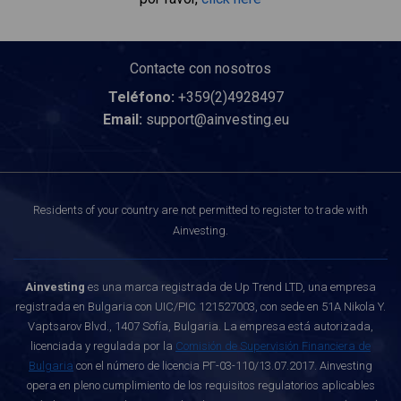
Contacte con nosotros
Teléfono:
+359(2)4928497
Email:
support@ainvesting.eu
Residents of your country are not permitted to register to trade with
Ainvesting.
Ainvesting
es una marca registrada de Up Trend LTD, una empresa
registrada en Bulgaria con UIC/PIC 121527003, con sede en 51A Nikola Y.
Vaptsarov Blvd., 1407 Sofía, Bulgaria. La empresa está autorizada,
licenciada y regulada por la
Comisión de Supervisión Financiera de
Bulgaria
con el número de licencia РГ-03-110/13.07.2017. Ainvesting
opera en pleno cumplimiento de los requisitos regulatorios aplicables