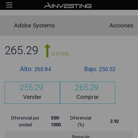
Adobe Systems
Acciones
265.29
0.4100%
Alto:
Bajo:
260.84
250.52
255.29
265.29
Vender
Comprar
Diferencial por
500-
Diferencial
3.92
unidad
1000
(%)
Prima de