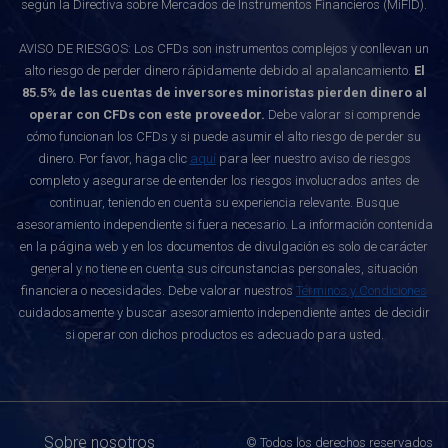
según la Directiva sobre Mercados de Instrumentos Financieros (MiFID).
AVISO DE RIESGOS: Los CFDs son instrumentos complejos y conllevan un
alto riesgo de perder dinero rápidamente debido al apalancamiento.
El
85.5% de las cuentas de inversores minoristas pierden dinero al
operar con CFDs con este proveedor.
Debe valorar si comprende
cómo funcionan los CFDs y si puede asumir el alto riesgo de perder su
dinero. Por favor, haga clic
aquí
para leer nuestro aviso de riesgos
completo y asegurarse de entender los riesgos involucrados antes de
continuar, teniendo en cuenta su experiencia relevante. Busque
asesoramiento independiente si fuera necesario. La información contenida
en la página web y en los documentos de divulgación es solo de carácter
general y no tiene en cuenta sus circunstancias personales, situación
financiera o necesidades. Debe valorar nuestros
Términos y Condiciones
cuidadosamente y buscar asesoramiento independiente antes de decidir
si operar con dichos productos es adecuado para usted.
Sobre nosotros
© Todos los derechos reservados