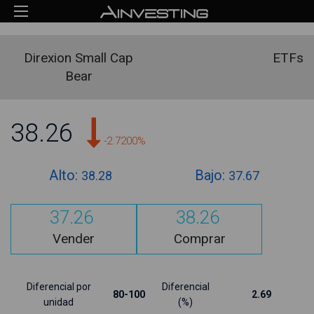
Direxion Small Cap
ETFs
Bear
38.26
-2.7200%
Alto:
Bajo:
38.28
37.67
37.26
38.26
Vender
Comprar
Diferencial por
Diferencial
80-100
2.69
unidad
(%)