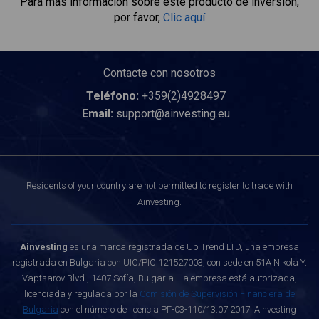
Para más información sobre este producto de inversión,
por favor,
Clic aquí
Contacte con nosotros
Teléfono:
+359(2)4928497
Email:
support@ainvesting.eu
Residents of your country are not permitted to register to trade with
Ainvesting.
Ainvesting
es una marca registrada de Up Trend LTD, una empresa
registrada en Bulgaria con UIC/PIC 121527003, con sede en 51A Nikola Y.
Vaptsarov Blvd., 1407 Sofía, Bulgaria. La empresa está autorizada,
licenciada y regulada por la
Comisión de Supervisión Financiera de
Bulgaria
con el número de licencia РГ-03-110/13.07.2017. Ainvesting