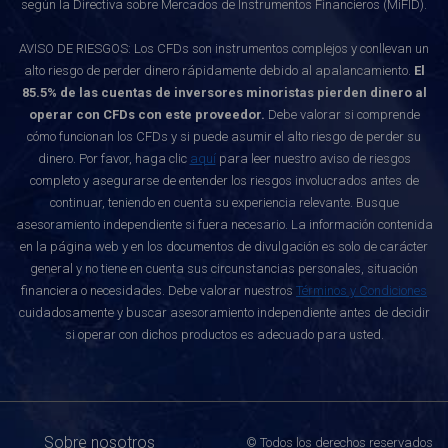
según la Directiva sobre Mercados de Instrumentos Financieros (MiFID).
AVISO DE RIESGOS: Los CFDs son instrumentos complejos y conllevan un
alto riesgo de perder dinero rápidamente debido al apalancamiento.
El
85.5% de las cuentas de inversores minoristas pierden dinero al
operar con CFDs con este proveedor.
Debe valorar si comprende
cómo funcionan los CFDs y si puede asumir el alto riesgo de perder su
dinero. Por favor, haga clic
aquí
para leer nuestro aviso de riesgos
completo y asegurarse de entender los riesgos involucrados antes de
continuar, teniendo en cuenta su experiencia relevante. Busque
asesoramiento independiente si fuera necesario. La información contenida
en la página web y en los documentos de divulgación es solo de carácter
general y no tiene en cuenta sus circunstancias personales, situación
financiera o necesidades. Debe valorar nuestros
Términos y Condiciones
cuidadosamente y buscar asesoramiento independiente antes de decidir
si operar con dichos productos es adecuado para usted.
Sobre nosotros
© Todos los derechos reservados