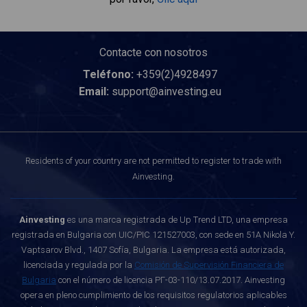
Contacte con nosotros
Teléfono:
+359(2)4928497
Email:
support@ainvesting.eu
Residents of your country are not permitted to register to trade with
Ainvesting.
Ainvesting
es una marca registrada de Up Trend LTD, una empresa
registrada en Bulgaria con UIC/PIC 121527003, con sede en 51A Nikola Y.
Vaptsarov Blvd., 1407 Sofía, Bulgaria. La empresa está autorizada,
licenciada y regulada por la
Comisión de Supervisión Financiera de
Bulgaria
con el número de licencia РГ-03-110/13.07.2017. Ainvesting
opera en pleno cumplimiento de los requisitos regulatorios aplicables