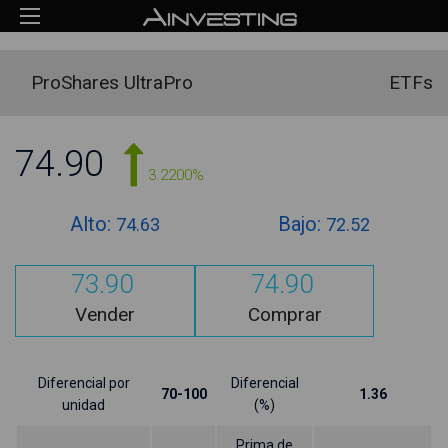
ProShares UltraPro
ETFs
74.90
3.2200%
Alto:
Bajo:
74.63
72.52
73.90
74.90
Vender
Comprar
Diferencial por
Diferencial
70-100
1.36
unidad
(%)
Prima de