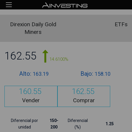
Direxion Daily Gold
ETFs
Miners
162.55
14.6100%
Alto:
Bajo:
163.19
158.10
160.55
162.55
Vender
Comprar
Diferencial por
150-
Diferencial
1.25
unidad
200
(%)