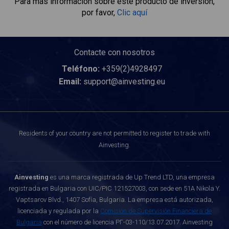
Para más información sobre este producto de inversión,
por favor,
Clic aquí
Contacte con nosotros
Teléfono:
+359(2)4928497
Email:
support@ainvesting.eu
Residents of your country are not permitted to register to trade with
Ainvesting.
Ainvesting
es una marca registrada de Up Trend LTD, una empresa
registrada en Bulgaria con UIC/PIC 121527003, con sede en 51A Nikola Y.
Vaptsarov Blvd., 1407 Sofía, Bulgaria. La empresa está autorizada,
licenciada y regulada por la
Comisión de Supervisión Financiera de
Bulgaria
con el número de licencia РГ-03-110/13.07.2017. Ainvesting