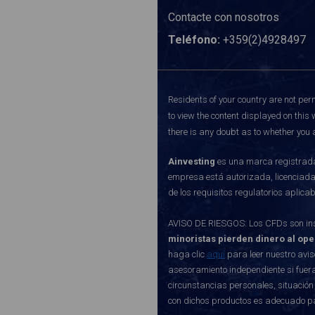
Contacte con nosotros
Teléfono:
+359(2)4928497
Residents of your country are not perm
to view the content displayed on this 
there is any doubt as to whether you a
Ainvesting
es una marca registrada 
empresa está autorizada, licenciada
de los requisitos regulatorios aplic
AVISO DE RIESGOS: Los CFDs son inst
minoristas pierden dinero al op
haga clic
aquí
para leer nuestro avis
asesoramiento independiente si fuera
circunstancias personales, situación
con dichos productos es adecuado p