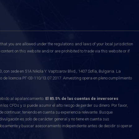
that you are allowed under the regulations and laws of your local jurisdiction
content on this website and/or are prohibited to trade via this website or if
on sede en 51A Nikola Y. Vaptsarov Blvd., 1407 Sofía, Bulgaria. La
o de licencia РГ-03-110/13.07.2017. Ainvesting opera en pleno cumplimiento
debido al apalancamiento.
El 85.5% de las cuentas de inversores
los CFDs y si puede asumir el alto riesgo de perder su dinero. Por favor,
e continuar, teniendo en cuenta su experiencia relevante. Busque
vulgación es solo de carácter general y no tiene en cuenta sus
osamente y buscar asesoramiento independiente antes de decidir si operar