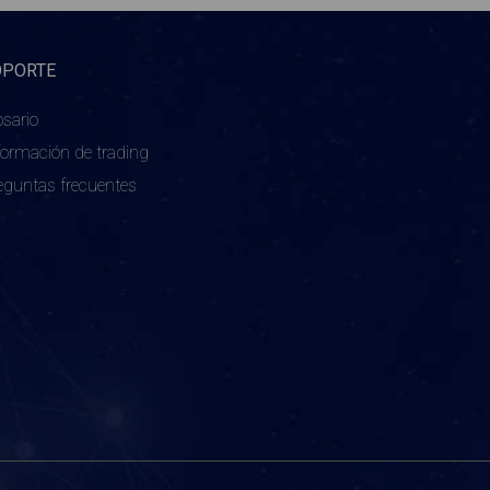
OPORTE
osario
formación de trading
eguntas frecuentes