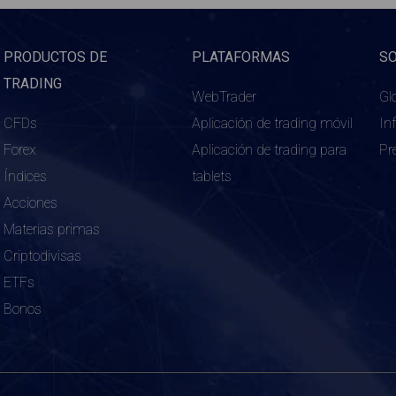
PRODUCTOS DE
PLATAFORMAS
S
TRADING
WebTrader
Gl
CFDs
Aplicación de trading móvil
In
Forex
Aplicación de trading para
Pr
Índices
tablets
Acciones
Materias primas
Criptodivisas
ETFs
Bonos