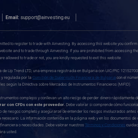
Email:
support@ainvesting.eu
itted to register to trade with Ainvesting.
By accessing this website you confirm 
website and to trade through Ainvesting. If you are prohibited from accessing the 
re allowed to trade or not, you are kindly requested to exit this website.
de Up Trend LTD, una empresa registrada en Bulgaria con UIC/PIC 121527003, c
 y regulada por la
Comisión de Supervisión Financiera de Bulgaria
con el númer
ables según la Directiva sobre Mercados de Instrumentos Financieros (MiFID).
rumentos complejos y conllevan un alto riesgo de perder dinero rápidamente 
erar con CFDs con este proveedor.
Debe valorar si comprende cómo funcionan 
o de riesgos completo y asegurarse de entender los riesgos involucrados antes d
 necesario. La información contenida en la página web y en los documentos de di
 financiera o necesidades. Debe valorar nuestros
Términos y Condiciones
cuidad
ara usted.