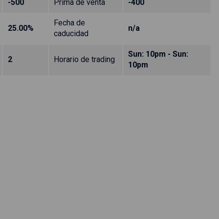
-500
Prima de venta
-400
Fecha de
25.00%
n/a
caducidad
Sun: 10pm - Sun:
2
Horario de trading
10pm