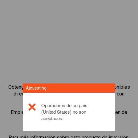
Obtenga acceso a los bonos más populares disponibles
Ainvesting
directamente en nuestra plataforma para operar con
CFDs.
Operadores de su país
(United States) no son
Empiece a operar con CFDs en
UMA
con un margen de
aceptados.
mantenimiento mínimo, mejor ejecución y
apalancamiento de hasta 1:200.
Para más información sobre este producto de inversión,