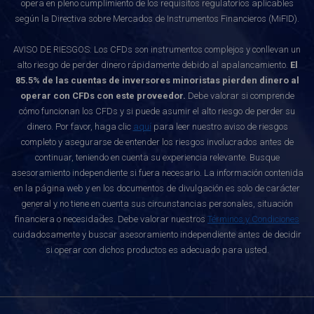
opera en pleno cumplimiento de los requisitos regulatorios aplicables
según la Directiva sobre Mercados de Instrumentos Financieros (MiFID).
AVISO DE RIESGOS: Los CFDs son instrumentos complejos y conllevan un
alto riesgo de perder dinero rápidamente debido al apalancamiento.
El
85.5% de las cuentas de inversores minoristas pierden dinero al
operar con CFDs con este proveedor.
Debe valorar si comprende
cómo funcionan los CFDs y si puede asumir el alto riesgo de perder su
dinero. Por favor, haga clic
aquí
para leer nuestro aviso de riesgos
completo y asegurarse de entender los riesgos involucrados antes de
continuar, teniendo en cuenta su experiencia relevante. Busque
asesoramiento independiente si fuera necesario. La información contenida
en la página web y en los documentos de divulgación es solo de carácter
general y no tiene en cuenta sus circunstancias personales, situación
financiera o necesidades. Debe valorar nuestros
Términos y Condiciones
cuidadosamente y buscar asesoramiento independiente antes de decidir
si operar con dichos productos es adecuado para usted.