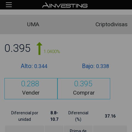
UMA
Criptodivisas
0.395
1.0400%
Alto:
Bajo:
0.344
0.338
0.288
0.395
Vender
Comprar
Diferencial por
8.8-
Diferencial
37.16
unidad
10.7
(%)
Prima de