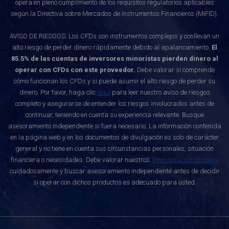
opera en pleno cumplimiento de los requisitos regulatorios aplicables
según la Directiva sobre Mercados de Instrumentos Financieros (MiFID).
AVISO DE RIESGOS: Los CFDs son instrumentos complejos y conllevan un
alto riesgo de perder dinero rápidamente debido al apalancamiento.
El
85.5% de las cuentas de inversores minoristas pierden dinero al
operar con CFDs con este proveedor.
Debe valorar si comprende
cómo funcionan los CFDs y si puede asumir el alto riesgo de perder su
dinero. Por favor, haga clic
aquí
para leer nuestro aviso de riesgos
completo y asegurarse de entender los riesgos involucrados antes de
continuar, teniendo en cuenta su experiencia relevante. Busque
asesoramiento independiente si fuera necesario. La información contenida
en la página web y en los documentos de divulgación es solo de carácter
general y no tiene en cuenta sus circunstancias personales, situación
financiera o necesidades. Debe valorar nuestros
Términos y Condiciones
cuidadosamente y buscar asesoramiento independiente antes de decidir
si operar con dichos productos es adecuado para usted.