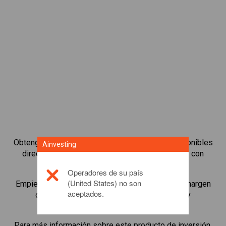
Obtenga acceso a los bonos más populares disponibles
Ainvesting
directamente en nuestra plataforma para operar con
CFDs.
Operadores de su país
(United States) no son
Empiece a operar con CFDs en
Shiba Inu
con un margen
aceptados.
de mantenimiento mínimo, mejor ejecución y
apalancamiento de hasta 1:200.
Para más información sobre este producto de inversión,