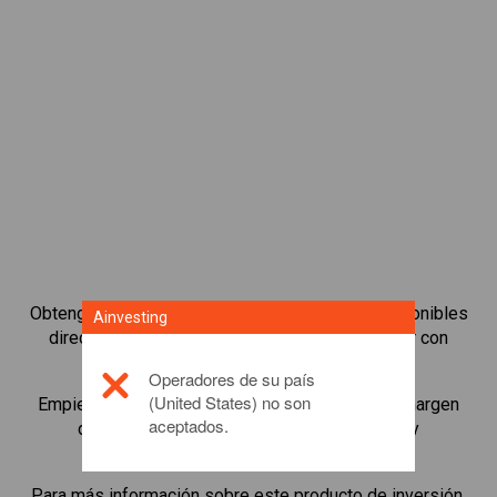
Obtenga acceso a los bonos más populares disponibles
Ainvesting
directamente en nuestra plataforma para operar con
CFDs.
Operadores de su país
(United States) no son
Empiece a operar con CFDs en
Monero
con un margen
aceptados.
de mantenimiento mínimo, mejor ejecución y
apalancamiento de hasta 1:200.
Para más información sobre este producto de inversión,