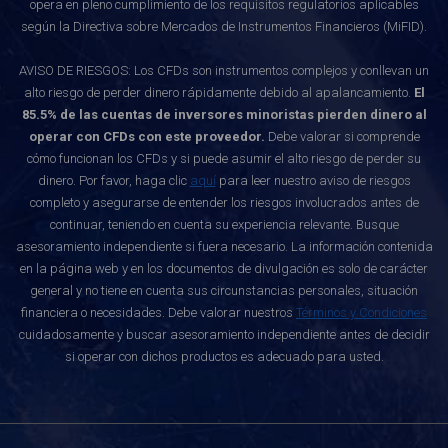
opera en pleno cumplimiento de los requisitos regulatorios aplicables
según la Directiva sobre Mercados de Instrumentos Financieros (MiFID).
AVISO DE RIESGOS: Los CFDs son instrumentos complejos y conllevan un
alto riesgo de perder dinero rápidamente debido al apalancamiento.
El
85.5% de las cuentas de inversores minoristas pierden dinero al
operar con CFDs con este proveedor.
Debe valorar si comprende
cómo funcionan los CFDs y si puede asumir el alto riesgo de perder su
dinero. Por favor, haga clic
aquí
para leer nuestro aviso de riesgos
completo y asegurarse de entender los riesgos involucrados antes de
continuar, teniendo en cuenta su experiencia relevante. Busque
asesoramiento independiente si fuera necesario. La información contenida
en la página web y en los documentos de divulgación es solo de carácter
general y no tiene en cuenta sus circunstancias personales, situación
financiera o necesidades. Debe valorar nuestros
Términos y Condiciones
cuidadosamente y buscar asesoramiento independiente antes de decidir
si operar con dichos productos es adecuado para usted.