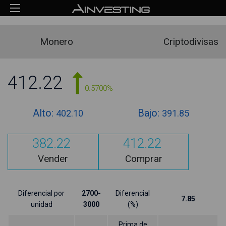
Monero
Criptodivisas
412.22
0.5700%
Alto:
Bajo:
402.10
391.85
382.22
412.22
Vender
Comprar
Diferencial por
2700-
Diferencial
7.85
unidad
3000
(%)
Prima de